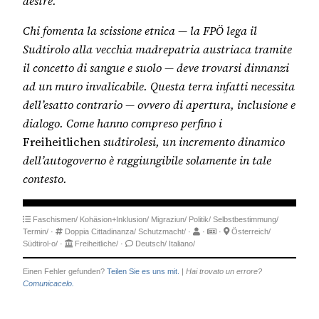
destre.
Chi fomenta la scissione etnica — la FPÖ lega il
Sudtirolo alla vecchia madrepatria austriaca tramite
il concetto di sangue e suolo — deve trovarsi dinnanzi
ad un muro invalicabile. Questa terra infatti necessita
dell’esatto contrario — ovvero di apertura, inclusione e
dialogo. Come hanno compreso perfino i
Freiheitlichen
sudtirolesi, un incremento dinamico
dell’autogoverno è raggiungibile solamente in tale
contesto.
Faschismen/
Kohäsion+Inklusion/
Migraziun/
Politik/
Selbstbestimmung/
Termin/
·
Doppia Cittadinanza/
Schutzmacht/
·
·
·
Österreich/
Südtirol-o/
·
Freiheitliche/
·
Deutsch/
Italiano/
Einen Fehler gefunden?
Teilen Sie es uns mit.
|
Hai trovato un errore?
Comunicacelo.