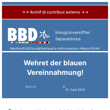
→→ Archif di cuntribuć externs →→
Skip
to
linksgrünversiffter
content
Separatismus
Manifest
FAQ
Glossâr
Netiquette ≡
Informaziuns ≡
Report
⦿
☆
€
Wehret der blauen
Vereinnahmung!
Autor:a
ai
Simon Constantini
12. forá 2010