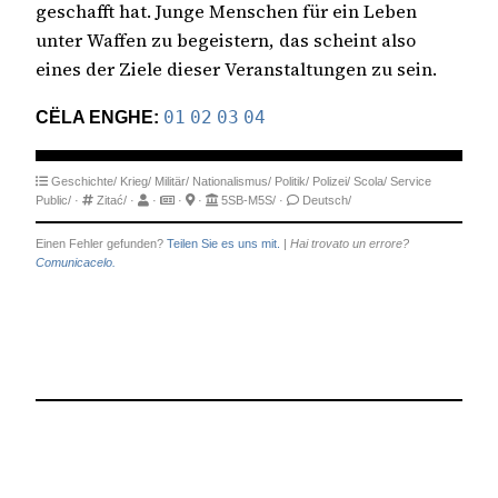
geschafft hat. Junge Menschen für ein Leben
unter Waffen zu begeistern, das scheint also
eines der Ziele dieser Veranstaltungen zu sein.
CËLA ENGHE:
01
02
03
04
Geschichte/
Krieg/
Militär/
Nationalismus/
Politik/
Polizei/
Scola/
Service
Public/
·
Zitać/
·
·
·
·
5SB-M5S/
·
Deutsch/
Einen Fehler gefunden?
Teilen Sie es uns mit.
|
Hai trovato un errore?
Comunicacelo.