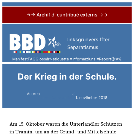
→→ Archif di cuntribuć externs →→
Skip
to
linksgrünversiffter
content
Separatismus
Manifest
FAQ
Glossâr
Netiquette ≡
Informaziuns ≡
Report
⦿
☆
€
Der Krieg in der Schule.
Autor:a
ai
Simon Constantini
1. novëmber 2018
Am 15. Oktober waren die Unterlandler Schützen
in Tramin, um an der Grund- und Mittelschule