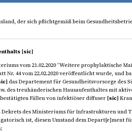
sland, der sich pflichtgemäß beim Gesundheitsbetrieb
nthalts [sic]
eriums vom 21.02.2020 “Weitere prophylaktische M
att Nr. 44 vom 22.02.2020 veröffentlicht wurde, und b
sic]
das Departement für Gesundheitsvorsorge des Süd
. des treuhänderischen Hausaufenthaltes mit aktive
estätigten Fällen von infektiöser diffuser
[sic]
Kran
s Dekrets des Ministeriums für Infrastrukturen und T
bligatorisch ist, diesen Umstand dem Depart[e]ment 
;