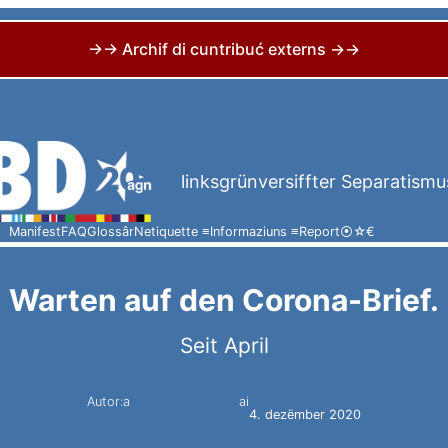
→→ Archif di cuntribuć externs →→
linksgrünversiffter Separatismu
Manifest
FAQ
Glossâr
Netiquette ≡
Informaziuns ≡
Report
⦿
☆
€
Warten auf den Corona-Brief.
Seit April
Autor:a
ai
Simon Constantini
4. dezëmber 2020