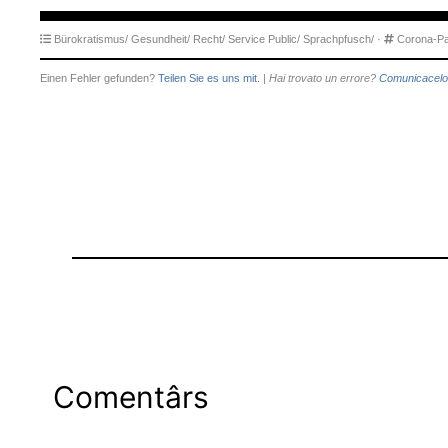
Bürokratismus/
Gesundheit/
Recht/
Service Public/
Sprachpfusch/
·
Corona-P
Einen Fehler gefunden?
Teilen Sie es uns mit.
|
Hai trovato un errore?
Comunicacelo
Comentârs