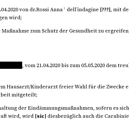
04.2020 von dr.Rossi Anna
1
dell’indagine
[???]
, mit d
gen wird;
te Maßnahme zum Schutz der Gesundheit zu ergreife
XXXXXXX
, vom 21.04.2020 bis zum 05.05.2020 dem tr
em Hausarzt/Kinderarzt freier Wahl für die Zwecke 
eit mitgeteilt;
nhaltung der Eindämmungsmaßnahmen, sofern es sich 
aft wird, wird
[sic]
diesbezüglich auch die Carabini