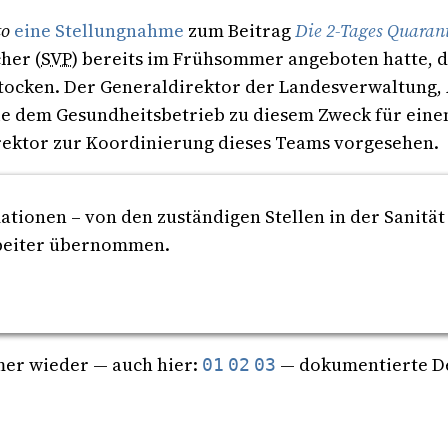
to
eine Stellungnahme
zum Beitrag
Die 2-Tages Quaran
her (
SVP
) bereits im Frühsommer angeboten hatte, d
ken. Der Generaldirektor der Landesverwaltung, A
 die dem Gesundheitsbetrieb zu diesem Zweck für ein
rektor zur Koordinierung dieses Teams vorgesehen.
tionen – von den zuständigen Stellen in der Sanitä
rbeiter übernommen.
mmer wieder — auch hier:
— dokumentierte De
01
02
03