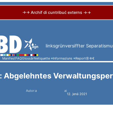
→→ Archif di cuntribuć externs →→
linksgrünversiffter Separatismu
Manifest
FAQ
Glossâr
Netiquette ≡
Informaziuns ≡
Report
⦿
☆
€
: Abgelehntes Verwaltungsper
Autor:a
ai
Simon Constantini
12. jená 2021