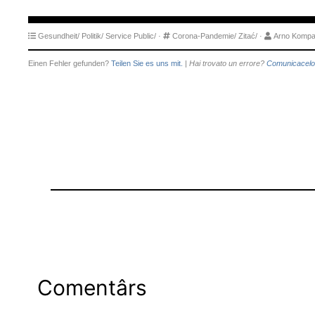
Gesundheit/
Politik/
Service Public/
·
Corona-Pandemie/
Zitać/
·
Arno Kompa
Einen Fehler gefunden?
Teilen Sie es uns mit.
|
Hai trovato un errore?
Comunicacelo
Comentârs