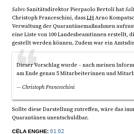
Sabes
-Sanitätsdirektor Pierpaolo Bertoli hat
Sal
Christoph Franceschini, dass
LH
Arno Kompatsc
Verwaltung der Quarantänemaßnahmen aufzustoc
eine Liste von 100 Landesbeamtinnen erstellt,
gestellt werden können. Zudem war ein Amtsdi
Dieser Vorschlag wurde – nach meinen Informa
am Ende genau 5 Mitarbeiterinnen und Mita
— Christoph Franceschini
Sollte diese Darstellung zutreffen, wäre das i
Quarantänen unentschuldbar.
01
02
CËLA ENGHE: