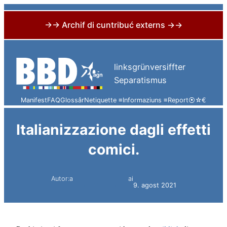
→→ Archif di cuntribuć externs →→
Skip
to
linksgrünversiffter
content
Separatismus
Manifest
FAQ
Glossâr
Netiquette ≡
Informaziuns ≡
Report
⦿
☆
€
Italianizzazione dagli effetti
comici.
Autor:a
ai
Simon Constantini
9. agost 2021