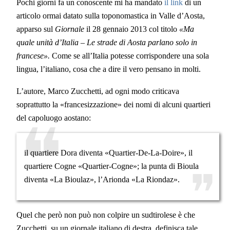
Pochi giorni fa un conoscente mi ha mandato
il link
di un
articolo ormai datato sulla toponomastica in Valle d’Aosta,
apparso sul
Giornale
il 28 gennaio 2013 col titolo
«Ma
quale unità d’Italia – Le strade di Aosta parlano solo in
francese».
Come se all’Italia potesse corrispondere una sola
lingua, l’italiano, cosa che a dire il vero pensano in molti.
L’autore, Marco Zucchetti, ad ogni modo criticava
soprattutto la «francesizzazione» dei nomi di alcuni quartieri
del capoluogo aostano:
il quartiere Dora diventa «Quartier-De-La-Doire», il
quartiere Cogne «Quartier-Cogne»; la punta di Bioula
diventa «La Bioulaz», l’Arionda «La Riondaz».
Quel che però non può non colpire un sudtirolese è che
Zucchetti, su un giornale italiano di destra, definisca tale