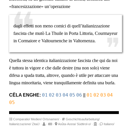
«francesizzazione» un’operazione
dagli effetti non meno comici di quell’italianizzazione
fascista che mutò La Thuile in Porta Littoria, Courmayeur
in Cormaiore e Valtournenche in Valtornenza.
Quella stessa identica italianizzazione fascista che qui da noi
è tuttora in vigore e che dalle destre (ma non solo) viene
difesa a spada tratta, altrove, quando è utile per attaccare una
lingua minoritaria, viene tranquillamente definita una burla.
CËLA ENGHE:
01
02
03
04
05
06
||
01
02
03
04
05
Comparatio/
Medien/
Ortsnamen/
·
Geschichtsaufarbeitung/
Italianizzazione/
Zitać/
·
·
·
Aoûta-Aosta/
Südtirol-o/
·
·
Italiano/