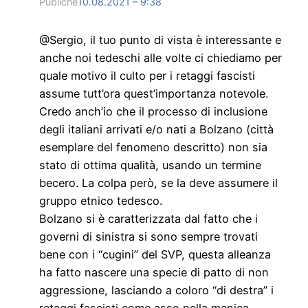
Publiché
10.08.2021 – 9:38
@Sergio, il tuo punto di vista è interessante e
anche noi tedeschi alle volte ci chiediamo per
quale motivo il culto per i retaggi fascisti
assume tutt’ora quest’importanza notevole.
Credo anch’io che il processo di inclusione
degli italiani arrivati e/o nati a Bolzano (città
esemplare del fenomeno descritto) non sia
stato di ottima qualità, usando un termine
becero. La colpa però, se la deve assumere il
gruppo etnico tedesco.
Bolzano si è caratterizzata dal fatto che i
governi di sinistra si sono sempre trovati
bene con i “cugini” del SVP, questa alleanza
ha fatto nascere una specie di patto di non
aggressione, lasciando a coloro “di destra” i
retaggi fascisti come asso nella manica.