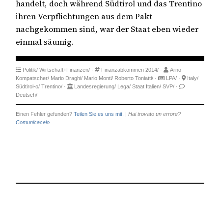
handelt, doch während Südtirol und das Trentino
ihren Verpflichtungen aus dem Pakt
nachgekommen sind, war der Staat eben wieder
einmal säumig.
Politik/
Wirtschaft+Finanzen/
·
Finanzabkommen 2014/
·
Arno
Kompatscher/
Mario Draghi/
Mario Monti/
Roberto Toniatti/
·
LPA/
·
Italy/
Südtirol-o/
Trentino/
·
Landesregierung/
Lega/
Staat Italien/
SVP/
·
Deutsch/
Einen Fehler gefunden?
Teilen Sie es uns mit.
|
Hai trovato un errore?
Comunicacelo.