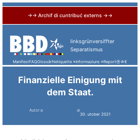
→→ Archif di cuntribuć externs →→
Skip
to
linksgrünversiffter
content
Separatismus
Manifest
FAQ
Glossâr
Netiquette ≡
Informaziuns ≡
Report
⦿
☆
€
Finanzielle Einigung mit
dem Staat.
Autor:a
ai
Simon Constantini
30. utober 2021