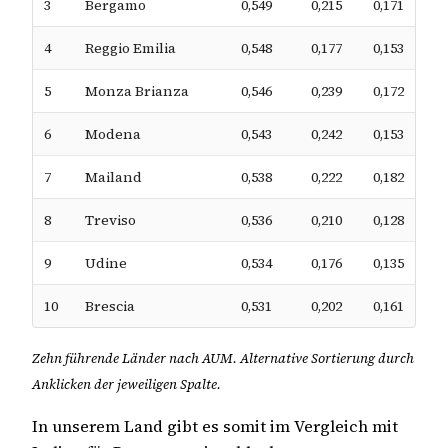
3
Bergamo
0,549
0,215
0,171
4
Reggio Emilia
0,548
0,177
0,153
5
Monza Brianza
0,546
0,239
0,172
6
Modena
0,543
0,242
0,153
7
Mailand
0,538
0,222
0,182
8
Treviso
0,536
0,210
0,128
9
Udine
0,534
0,176
0,135
10
Brescia
0,531
0,202
0,161
Zehn führende Länder nach AUM. Alternative Sortierung durch
Anklicken der jeweiligen Spalte.
In unserem Land gibt es somit im Vergleich mit