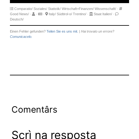
Comparatio/
Soziales/
Statistik/
Wirtschaft+Finanzen/
Wissenschaft/
·
Good News/
·
·
·
Italy/
Südtirol-o/
Trentino/
·
Staat Italien/
·
Deutsch/
Einen Fehler gefunden?
Teilen Sie es uns mit.
|
Hai trovato un errore?
Comunicacelo.
Comentârs
Scrì na resposta