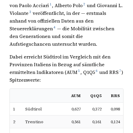
1
2
von Paolo Acciari
, Alberto Polo
und Giovanni L.
3
Violante
veröffentlicht, in der — erstmals
anhand von offiziellen Daten aus den
4
Steuererklärungen
— die Mobilität zwischen
den Generationen und somit die
Aufstiegschancen untersucht wurden.
Dabei erreicht Südtirol im Vergleich mit den
Provinzen Italiens in Bezug auf sämtliche
5
6
7
ermittelten Indikatoren (AUM
, Q1Q5
und RRS
)
Spitzenwerte:
AUM
Q1Q5
RRS
1
Südtirol
0,627
0,372
0,098
2
Trentino
0,561
0,161
0,124