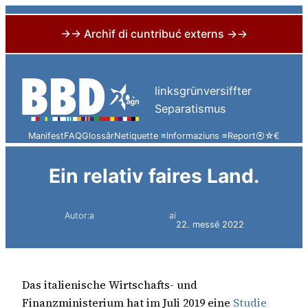
→→ Archif di cuntribuć externs →→
Skip
to
linksgrünversiffter
content
Separatismus
Manifest
FAQ
Glossâr
Netiquette ≡
Informaziuns ≡
Report
⦿
☆
€
Ein relativ faires Land.
Autor:a
ai
Simon Constantini
22. messé 2022
Das italienische Wirtschafts- und
Finanzministerium hat im Juli 2019 eine
Studie