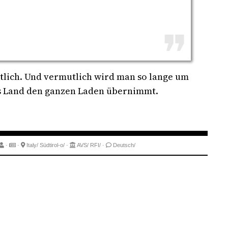
lich. Und vermutlich wird man so lange um
as Land den ganzen Laden übernimmt.
·
·
Italy/
Südtirol-o/
·
AVS/
RFI/
·
Deutsch/