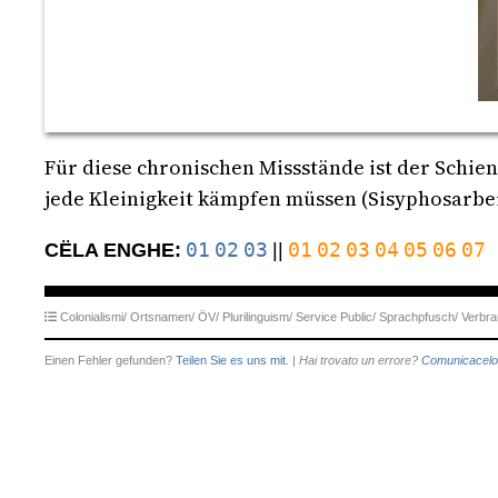
Für diese chronischen Missstände ist der Schi
jede Kleinigkeit kämpfen müssen (Sisyphosarbe
01
02
03
01
02
03
04
05
06
07
CËLA ENGHE:
||
Colonialismi/
Ortsnamen/
ÖV/
Plurilinguism/
Service Public/
Sprachpfusch/
Verbra
Einen Fehler gefunden?
Teilen Sie es uns mit.
|
Hai trovato un errore?
Comunicacelo