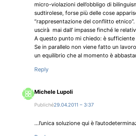
micro-violazioni dell’obbligo di bilingui
sudtirolese, forse più delle cose appari
“rappresentazione del conflitto etnico”.
uscirà mai dall’ impasse finché le relat
A questo punto mi chiedo: è sufficiente
Se in parallelo non viene fatto un lavoro 
un equilibrio che al momento è abbasta
Reply
Michele Lupoli
Publiché
29.04.2011 – 3:37
…l’unica soluzione qui è l’autodetermina