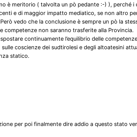
smo è meritorio ( talvolta un pò pedante :-) ), perché i
scenti e di maggior impatto mediatico, se non altro p
 Però vedo che la conclusione è sempre un pò la stessa
ive competenze non saranno trasferite alla Provincia.
 spostare continuamente l’equilibrio delle competenze
sulle coscienze dei sudtirolesi e degli altoatesini attu
nza statico.
zione per poi finalmente dire addio a questo stato ver