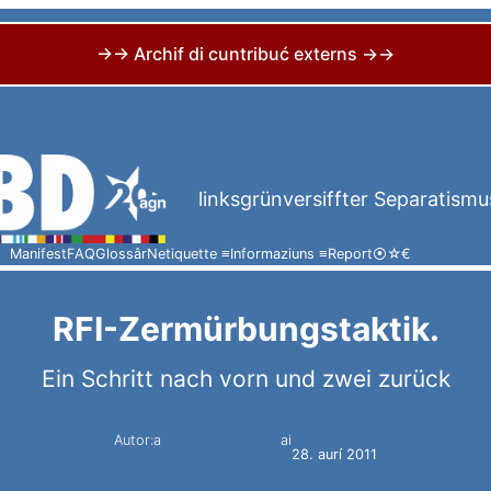
→→ Archif di cuntribuć externs →→
linksgrünversiffter Separatismu
Manifest
FAQ
Glossâr
Netiquette ≡
Informaziuns ≡
Report
⦿
☆
€
RFI-Zermürbungstaktik.
Ein Schritt nach vorn und zwei zurück
Autor:a
ai
Simon Constantini
28. aurí 2011