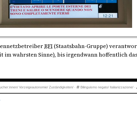
enennetzbetreiber
RFI
(Staatsbahn-Gruppe) verantwort
it im wahrsten Sinne), bis irgendwann hoffentlich d
ucher:innen/
Vorzeigeautonomie/
Zuständigkeiten/
·
Bilinguismo negato/
Italianizzazione/
·
.