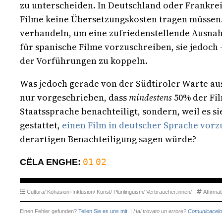
zu unterscheiden. In Deutschland oder Frankrei
Filme keine Übersetzungskosten tragen müssen.
verhandeln, um eine zufriedenstellende Ausnah
für spanische Filme vorzuschreiben, sie jedoch
der Vorführungen zu koppeln.
Was jedoch gerade von der Südtiroler Warte aus 
nur vorgeschrieben, dass
mindestens
50% der Fil
Staatssprache benachteiligt, sondern, weil es s
gestattet,
einen Film in deutscher Sprache vorzu
derartigen Benachteiligung sagen würde?
01
02
CËLA ENGHE:
Cultura/
Kohäsion+Inklusion/
Kunst/
Plurilinguism/
Verbraucher:innen/
·
Affirmat
Einen Fehler gefunden?
Teilen Sie es uns mit.
|
Hai trovato un errore?
Comunicacelo