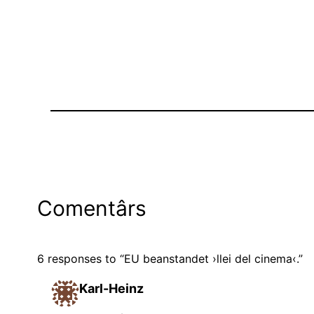
Comentârs
6 responses to “EU beanstandet ›llei del cinema‹.”
Karl-Heinz