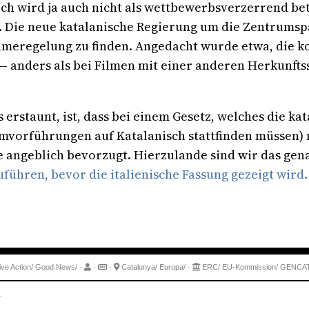
ch wird ja auch nicht als wettbewerbsverzerrend bet
 Die neue katalanische Regierung um die Zentrumspa
meregelung zu finden. Angedacht wurde etwa, die k
 — anders als bei Filmen mit einer anderen Herkunft
erstaunt, ist, dass bei einem Gesetz, welches die ka
mvorführungen auf Katalanisch stattfinden müssen) n
ie angeblich bevorzugt. Hierzulande sind wir das gen
führen, bevor die italienische Fassung gezeigt wird.
ive Action/
Good News/
·
·
·
Catalunya/
Europa/
·
ERC/
EU-Kommission/
GENCAT
.