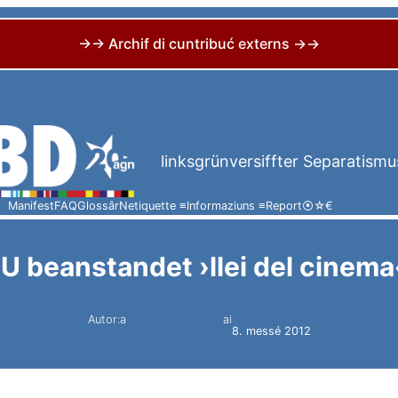
→→ Archif di cuntribuć externs →→
linksgrünversiffter Separatismu
Manifest
FAQ
Glossâr
Netiquette ≡
Informaziuns ≡
Report
⦿
☆
€
U beanstandet ›llei del cinema
Autor:a
ai
Simon Constantini
8. messé 2012