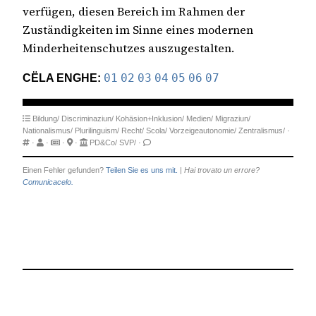
verfügen, diesen Bereich im Rahmen der
Zuständigkeiten im Sinne eines modernen
Minderheitenschutzes auszugestalten.
CËLA ENGHE:
01
02
03
04
05
06
07
Bildung/
Discriminaziun/
Kohäsion+Inklusion/
Medien/
Migraziun/
Nationalismus/
Plurilinguism/
Recht/
Scola/
Vorzeigeautonomie/
Zentralismus/
·
·
·
·
·
PD&Co/
SVP/
·
Einen Fehler gefunden?
Teilen Sie es uns mit.
|
Hai trovato un errore?
Comunicacelo.