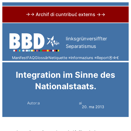
→→ Archif di cuntribuć externs →→
Skip
to
linksgrünversiffter
content
Separatismus
Manifest
FAQ
Glossâr
Netiquette ≡
Informaziuns ≡
Report
⦿
☆
€
Integration im Sinne des
Nationalstaats.
Autor:a
ai
Wolfgang Niederhofer
20. ma 2013