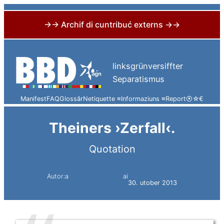
→→ Archif di cuntribuć externs →→
Skip
to
linksgrünversiffter
content
Separatismus
Manifest
FAQ
Glossâr
Netiquette ≡
Informaziuns ≡
Report
⦿
☆
€
Theiners ›Zerfall‹.
Quotation
Autor:a
ai
Simon Constantini
30. utober 2013