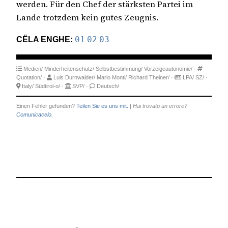
werden. Für den Chef der stärksten Partei im
Lande trotzdem kein gutes Zeugnis.
CËLA ENGHE:
01
02
03
Medien/
Minderheitenschutz/
Selbstbestimmung/
Vorzeigeautonomie/
·
Quotation/
·
Luis Durnwalder/
Mario Monti/
Richard Theiner/
·
LPA/
SZ/
·
Italy/
Südtirol-o/
·
SVP/
·
Deutsch/
Einen Fehler gefunden?
Teilen Sie es uns mit.
|
Hai trovato un errore?
Comunicacelo.