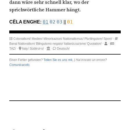
dann wäre sehr schnell klar, wo der
sprichwörtliche Hammer hängt.
CËLA ENGHE:
01
02
03
||
01
Colonialismi/
Medien/
Minorisaziun/
Nationalismus/
Plurilinguism/
Sport/
·
Banal Nationalism/
Bilinguismo negato/
Italianizzazione/
Quotation/
·
·
TAZ/
·
Italy/
Südtirol-o/
·
·
Deutsch/
Einen Fehler gefunden?
Teilen Sie es uns mit.
|
Hai trovato un errore?
Comunicacelo.