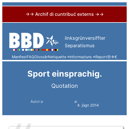
→→ Archif di cuntribuć externs →→
Skip
to
linksgrünversiffter
content
Separatismus
Manifest
FAQ
Glossâr
Netiquette ≡
Informaziuns ≡
Report
⦿
☆
€
Sport einsprachig.
Quotation
Autor:a
ai
Simon Constantini
4. jügn 2014