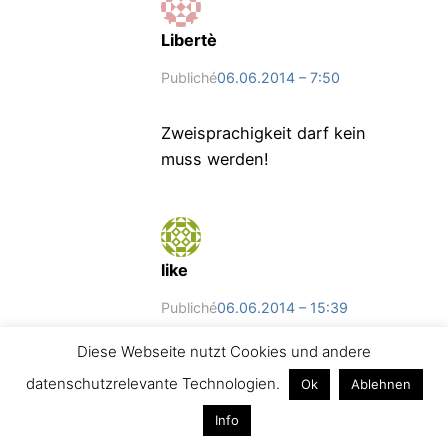
Libertè
Publiché
06.06.2014 – 7:50
Zweisprachigkeit darf kein
muss werden!
like
Publiché
06.06.2014 – 15:39
Diese Webseite nutzt Cookies und andere
Tja, man kann es sich auch
datenschutzrelevante Technologien.
Ok
Ablehnen
einfach machen.
Info
Ich würde vollkommen