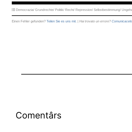
Democrazia/
Grundrechte/
Politik/
Recht/
Repression/
Selbstbestimmung/
Ungeho
Einen Fehler gefunden?
Teilen Sie es uns mit.
|
Hai trovato un errore?
Comunicacelo
Comentârs