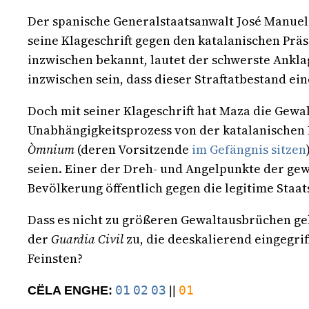
Der spanische Generalstaatsanwalt José Manue
seine Klageschrift gegen den katalanischen Pr
inzwischen bekannt, lautet der schwerste Anklag
inzwischen sein, dass dieser Straftatbestand e
Doch mit seiner Klageschrift hat Maza die Gewa
Unabhängigkeitsprozess von der katalanischen 
Òmnium
(deren Vorsitzende
im Gefängnis sitzen
seien. Einer der Dreh- und Angelpunkte der ge
Bevölkerung öffentlich gegen die legitime Staa
Dass es nicht zu größeren Gewaltausbrüchen ge
der
Guardia Civil
zu, die deeskalierend eingegri
Feinsten?
01
02
03
01
CËLA ENGHE:
||