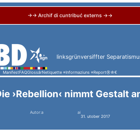
→→ Archif di cuntribuć externs →→
linksgrünversiffter Separatismu
Manifest
FAQ
Glossâr
Netiquette ≡
Informaziuns ≡
Report
⦿
☆
€
ie ›Rebellion‹ nimmt Gestalt a
Autor:a
ai
Simon Constantini
31. utober 2017