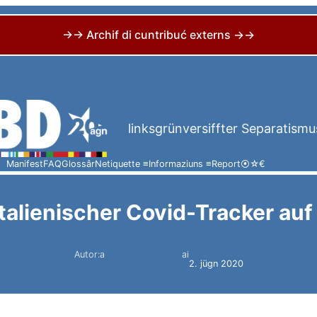
→→ Archif di cuntribuć externs →→
linksgrünversiffter Separatismu
Manifest
FAQ
Glossâr
Netiquette ≡
Informaziuns ≡
Report
⦿
☆
€
talienischer Covid-Tracker au
Autor:a
ai
Simon Constantini
2. jügn 2020