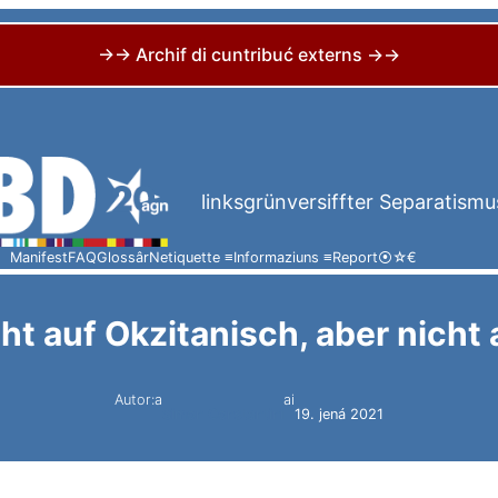
→→ Archif di cuntribuć externs →→
linksgrünversiffter Separatismu
Manifest
FAQ
Glossâr
Netiquette ≡
Informaziuns ≡
Report
⦿
☆
€
t auf Okzitanisch, aber nicht 
Autor:a
ai
Simon Constantini
19. jená 2021