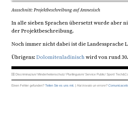
Ausschnitt: Projektbeschreibung auf Aranesisch
In alle sieben Sprachen übersetzt wurde aber n
der Projektbeschreibung.
Noch immer nicht dabei ist die Landessprache L
Übrigens:
Dolomitenladinisch
wird von rund 30
Discriminaziun/
Minderheitenschutz/
Plurilinguism/
Service Public/
Sport/
Tech&C
Einen Fehler gefunden?
Teilen Sie es uns mit.
|
Hai trovato un errore?
Comunicacelo