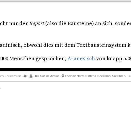
icht nur der
Report
(also die Bausteine) an sich, sonde
adinisch, obwohl dies mit dem Textbausteinsystem k
.000 Menschen gesprochen,
Aranesisch
von knapp 5.0
om/
Tourismus/
·
·
·
Social Media/
·
Ladinia/
Nord-Osttirol/
Occitània/
Südtirol-o/
Tr
.