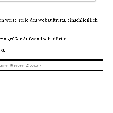
rn weite Teile des Webauftritts, einschließlich
ein gr0ßer Aufwand sein dürfte.
00.
entino/
·
Euregio/
·
Deutsch/