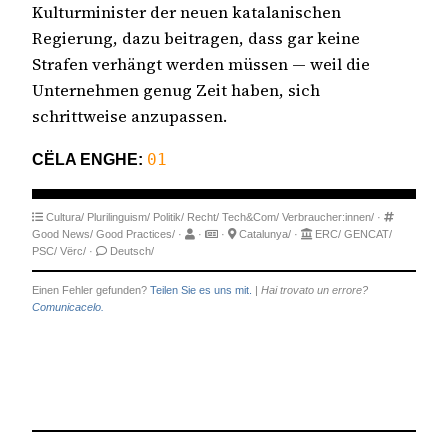
Kulturminister der neuen katalanischen
Regierung, dazu beitragen, dass gar keine
Strafen verhängt werden müssen — weil die
Unternehmen genug Zeit haben, sich
schrittweise anzupassen.
CËLA ENGHE:
01
Cultura/
Plurilinguism/
Politik/
Recht/
Tech&Com/
Verbraucher:innen/
·
Good News/
Good Practices/
·
·
·
Catalunya/
·
ERC/
GENCAT/
PSC/
Vërc/
·
Deutsch/
Einen Fehler gefunden?
Teilen Sie es uns mit.
|
Hai trovato un errore?
Comunicacelo.