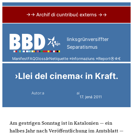
→→ Archif di cuntribuć externs →→
Skip
to
linksgrünversiffter
content
Separatismus
Manifest
FAQ
Glossâr
Netiquette ≡
Informaziuns ≡
Report
⦿
☆
€
›Llei del cinema‹ in Kraft.
Autor:a
ai
Simon Constantini
17. jená 2011
Am gestrigen Sonntag ist in Katalonien — ein
halbes Jahr nach Veröffentlichung im Amtsblatt —