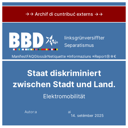
→→ Archif di cuntribuć externs →→
Skip
to
linksgrünversiffter
content
Separatismus
Manifest
FAQ
Glossâr
Netiquette ≡
Informaziuns ≡
Report
⦿
☆
€
Staat diskriminiert
zwischen Stadt und Land.
Elektromobilität
Autor:a
ai
Simon Constantini
14. setëmber 2025