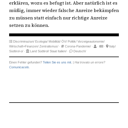
erklären, wozu es befugt ist. Aber natürlich ist es
müßig, immer wieder falsche Anreize bekämpfen
zu müssen statt einfach nur richtige Anreize
setzen zu können.
Discriminaziun/
Ecologia/
Mobilität/
ÖV/
Politik/
Vorzeigeautonomie/
Wirtschaft+Finanzen/
Zentralismus/
·
Corona-Pandemie/
·
·
·
Italy/
Südtirol-o/
·
Land Südtirol/
Staat Italien/
·
Deutsch/
Einen Fehler gefunden?
Teilen Sie es uns mit.
|
Hai trovato un errore?
Comunicacelo.