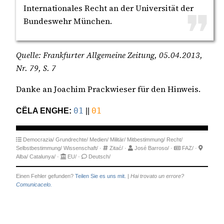
Internationales Recht an der Universität der
Bundeswehr München.
Quelle: Frankfurter Allgemeine Zeitung, 05.04.2013,
Nr. 79, S. 7
Danke an Joachim Prackwieser für den Hinweis.
CËLA ENGHE:
01
||
01
Democrazia/
Grundrechte/
Medien/
Militär/
Mitbestimmung/
Recht/
Selbstbestimmung/
Wissenschaft/
·
Zitać/
·
José Barroso/
·
FAZ/
·
Alba/
Catalunya/
·
EU/
·
Deutsch/
Einen Fehler gefunden?
Teilen Sie es uns mit.
|
Hai trovato un errore?
Comunicacelo.