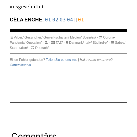
ausgeschüttet.
CËLA ENGHE:
01
02
03
04
||
01
Arbeit/
Gesundheit/
Gewerkschaften/
Medien/
Soziales/
·
Corona-
Pandemie/
Quotation/
·
·
TAZ/
·
Danmark/
Italy/
Südtirol-o/
·
Sabes/
Staat Italien/
·
Deutsch/
Einen Fehler gefunden?
Teilen Sie es uns mit.
|
Hai trovato un errore?
Comunicacelo.
Comentârs