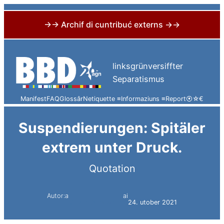
→→ Archif di cuntribuć externs →→
Skip
to
linksgrünversiffter
content
Separatismus
Manifest
FAQ
Glossâr
Netiquette ≡
Informaziuns ≡
Report
⦿
☆
€
Suspendierungen: Spitäler
extrem unter Druck.
Quotation
Autor:a
ai
Simon Constantini
24. utober 2021