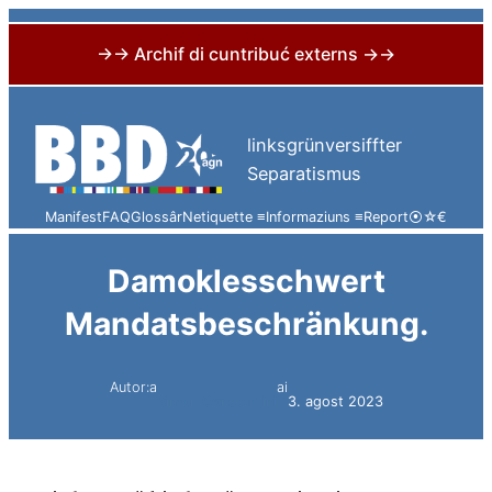
→→ Archif di cuntribuć externs →→
Skip
to
linksgrünversiffter
content
Separatismus
Manifest
FAQ
Glossâr
Netiquette ≡
Informaziuns ≡
Report
⦿
☆
€
Damoklesschwert
Mandatsbeschränkung.
Autor:a
ai
Simon Constantini
3. agost 2023