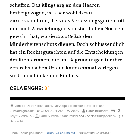
schaffen. Das klingt arg an den Haaren
herbeigezogen, ist aber wohl darauf
zurückzuführen, dass das Verfassungsgericht oft
nur noch Abweichungen von staatlichen Normen
gewährt hat, wo sie
unmittelbar
dem
Minderheitenschutz dienen. Doch schlussendlich
hat ein Rechtsgutachten auf die Entscheidungen
der Richterinnen, die um Begründungen für ihre
zentralistischen Urteile kaum einmal verlegen
sind, ohnehin keinen Einfluss.
CËLA ENGHE:
01
Democrazia/
Politik/
Recht/
Vorzeigeautonomie/
Zentralismus/
Zuständigkeiten/
·
GRW 2024-25/
LTW 2023/
·
Peter Brunner/
·
·
Italy/
Südtirol-o/
·
Land Südtirol/
Staat Italien/
SVP/
Verfassungsgericht/
·
Deutsch/
Einen Fehler gefunden?
Teilen Sie es uns mit.
|
Hai trovato un errore?