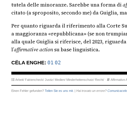
tutela delle minoranze. Sarebbe una forma di
a
citato (a sproposito, secondo me) da Guiglia, ma
Per quanto riguarda il riferimento alla Corte Su
a maggioranza «repubblicana» (se non trumpian
alla quale Guiglia si riferisce, del 2023, riguarda 
l’
affirmative action
su base linguistica.
01
02
CËLA ENGHE:
Arbeit/
Faktencheck/
Justiz/
Medien/
Minderheitenschutz/
Recht/
·
Affirmative 
Einen Fehler gefunden?
Teilen Sie es uns mit.
|
Hai trovato un errore?
Comunicacelo