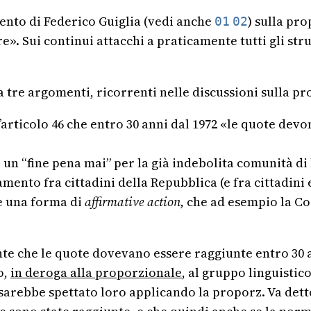
nto di Federico Guiglia (vedi anche
) sulla pr
01
02
». Sui continui attacchi a praticamente tutti gli stru
re argomenti, ricorrenti nelle discussioni sulla prop
 all’articolo 46 che entro 30 anni dal 1972 «le quote d
un “fine pena mai” per la già indebolita comunità di
tamento fra cittadini della Repubblica (e fra cittadini
e una forma di
affirmative action,
che ad esempio la Cor
ente che le quote dovevano essere raggiunte entro 30 a
o,
in deroga alla proporzionale
, al gruppo linguistic
 sarebbe spettato loro applicando la proporz. Va det