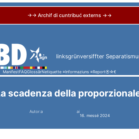
→→ Archif di cuntribuć externs →→
linksgrünversiffter Separatismu
Manifest
FAQ
Glossâr
Netiquette ≡
Informaziuns ≡
Report
⦿
☆
€
a scadenza della proporzional
Autor:a
ai
Simon Constantini
16. messé 2024