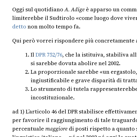
Oggi sul quotidiano
A. Adige
è apparso un comme
limiterebbe il Sudtirolo «come luogo dove vivere
detto
non molto tempo fa.
Qui però vorrei rispondere più concretamente a t
Il
DPR 752/76
, che la istituiva, stabiliva
si sarebbe dovuta abolire nel 2002.
La proporzionale sarebbe «un ergastolo, 
ingiustificabile e grave disparità di trat
Lo strumento di tutela rappresenterebb
incostituzionale.
ad 1) L’articolo 46 del DPR stabilisce effettivam
per favorire il raggiungimento di tale traguard
percentuale
maggiore
di posti rispetto a quanto