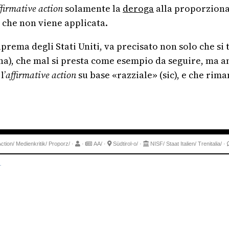
ffirmative action
solamente la
deroga
alla proporzional
 che non viene applicata.
prema degli Stati Uniti, va precisato non solo che si
a), che mal si presta come esempio da seguire, ma a
l’
affirmative action
su base «razziale» (sic), e che rim
Action/
Medienkritik/
Proporz/
·
·
AA/
·
Südtirol-o/
·
NISF/
Staat Italien/
Trenitalia/
·
.