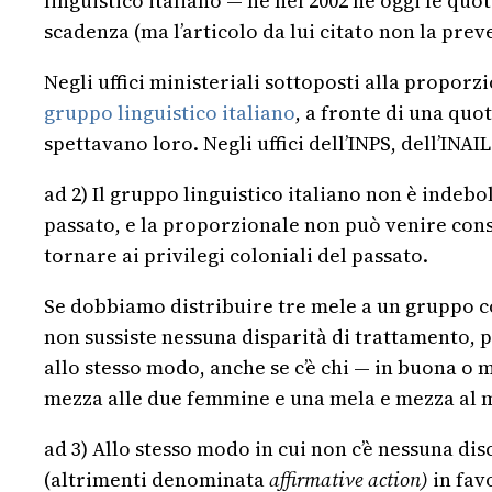
linguistico italiano — né nel 2002 né oggi le qu
scadenza (ma l’articolo da lui citato non la pr
Negli uffici ministeriali sottoposti alla proporzi
gruppo linguistico italiano
, a fronte di una quo
spettavano loro. Negli uffici dell’INPS, dell’INAI
ad 2) Il gruppo linguistico italiano non è indeb
passato, e la proporzionale non può venire con
tornare ai privilegi coloniali del passato.
Se dobbiamo distribuire tre mele a un gruppo 
non sussiste nessuna disparità di trattamento, 
allo stesso modo, anche se c’è chi — in buona o
mezza alle due femmine e una mela e mezza al 
ad 3) Allo stesso modo in cui non c’è nessuna d
(altrimenti denominata
affirmative action)
in fav