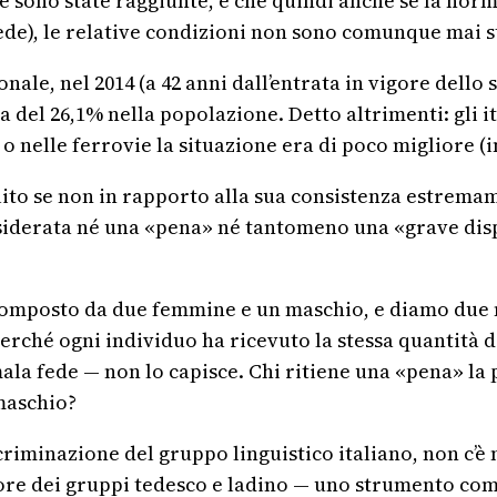
ote sono state raggiunte, e che quindi anche se la no
evede), le relative condizioni non sono comunque mai 
onale, nel 2014 (a 42 anni dall’entrata in vigore dello 
ta del 26,1% nella popolazione. Detto altrimenti: gli i
L o nelle ferrovie la situazione era di poco migliore (
olito se non in rapporto alla sua consistenza estremam
siderata né una «pena» né tantomeno una «grave disp
composto da due femmine e un maschio, e diamo due 
perché ogni individuo ha ricevuto la stessa quantità
 mala fede — non lo capisce. Chi ritiene una «pena» l
maschio?
iscriminazione del gruppo linguistico italiano, non c
ore dei gruppi tedesco e ladino — uno strumento com