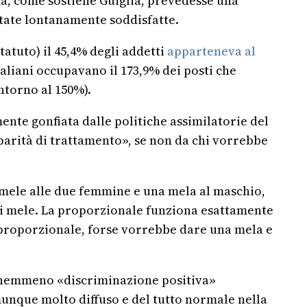
rma, come sostiene Guiglia, prevedesse una
state lontanamente soddisfatte.
statuto) il 45,4% degli addetti
apparteneva al
taliani occupavano il 173,9% dei posti che
intorno al 150%).
ente gonfiata dalle politiche assimilatorie del
arità di trattamento», se non da chi vorrebbe
mele alle due femmine e una mela al maschio,
 di mele. La proporzionale funziona esattamente
a proporzionale, forse vorrebbe dare una mela e
’è nemmeno «discriminazione positiva»
unque molto diffuso e del tutto normale nella