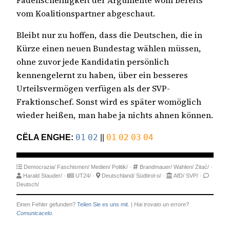
Fadenscheinigkeit der Argumente wohl bereits
vom Koalitionspartner abgeschaut.
Bleibt nur zu hoffen, dass die Deutschen, die in
Kürze einen neuen Bundestag wählen müssen,
ohne zuvor jede Kandidatin persönlich
kennengelernt zu haben, über ein besseres
Urteilsvermögen verfügen als der SVP-
Fraktionschef. Sonst wird es später womöglich
wieder heißen, man habe ja nichts ahnen können.
CËLA ENGHE:
01
02
||
01
02
03
04
Democrazia/
Faschismen/
Medien/
Politik/
·
Brandmauer/
Wahlen/
Zitać/
·
Harald Stauder/
·
UT24/
·
Deutschland/
Südtirol-o/
·
AfD/
SVP/
·
Deutsch/
Einen Fehler gefunden?
Teilen Sie es uns mit.
|
Hai trovato un errore?
Comunicacelo.