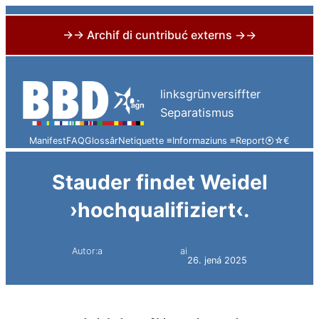
→→ Archif di cuntribuć externs →→
Skip
to
linksgrünversiffter
content
Separatismus
Manifest
FAQ
Glossâr
Netiquette ≡
Informaziuns ≡
Report
⦿
☆
€
Stauder findet Weidel
›hochqualifiziert‹.
Autor:a
ai
Simon Constantini
26. jená 2025