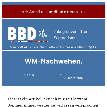
→→ Archif di cuntribuć externs →→
Skip
to
linksgrünversiffter
content
Separatismus
Manifest
FAQ
Glossâr
Netiquette ≡
Informaziuns ≡
Report
⦿
☆
€
WM-Nachwehen.
Autor:a
ai
Simon Constantini
23. merz 2007
Dies ist ein Artikel, den ich mir seit letztem
Sommer immer wieder zu verfassen versprochen