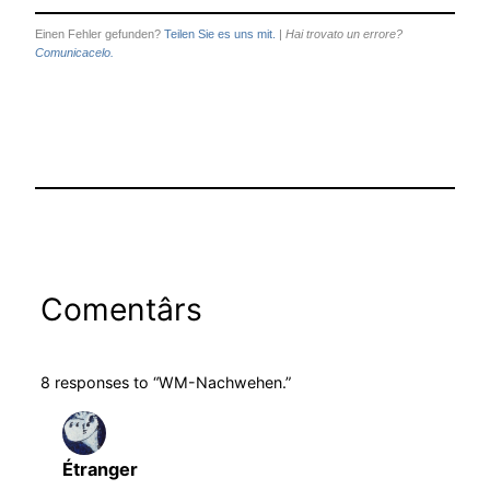
Einen Fehler gefunden?
Teilen Sie es uns mit.
|
Hai trovato un errore?
Comunicacelo.
Comentârs
8 responses to “WM-Nachwehen.”
Étranger