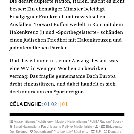
Die derart düpierte Nation, Italien, macht es nicht
besser: Ein ehemaliger Minister beleidigt
Finalgegner Frankreich mit rassistischen
Ausfällen, Torwart Buffon wedelt in Rom mit dem
Hakenkreuz (!) und »Sportbegeisterte« schänden
einen jüdischen Friedhof mit Hakenkreuzen und
judenfeindlichen Parolen.
Und das ist nur ein kleiner Auszug dessen, was
eine WM in wenigen Wochen zu bewirken
vermag: Das fragile gemeinsame Dach Europa
droht einzustürzen, und dabei handelt es sich
doch »nur« um ein Sportereignis.
CËLA ENGHE:
01
02
||
01
Antisemitismus/
Kohäsion+Inklusion/
Nationalismus/
Politik/
Racism/
Sport/
·
Banal Nationalism/
Faschistische Relikte/
Medienkritik/
·
·
Bildzeitung/
Der Spiegel/
·
Deutschland/
France/
Italy/
Südtirol-o/
·
EU/
·
Deutsch/