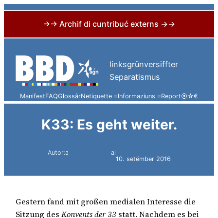
→→ Archif di cuntribuć externs →→
Skip
to
linksgrünversiffter
content
Separatismus
Manifest
FAQ
Glossâr
Netiquette ≡
Informaziuns ≡
Report
⦿
☆
€
K33: Es geht weiter.
Autor:a
ai
Patrick Dejaco
10. setëmber 2016
Gestern fand mit großen medialen Interesse die
Sitzung des
Konvents der 33
statt. Nachdem es bei