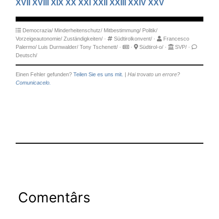
XVII
XVIII
XIX
XX
XXI
XXII
XXIII
XXIV
XXV
Democrazia/
Minderheitenschutz/
Mitbestimmung/
Politik/
Vorzeigeautonomie/
Zuständigkeiten/
·
Südtirolkonvent/
·
Francesco
Palermo/
Luis Durnwalder/
Tony Tschenett/
·
·
Südtirol-o/
·
SVP/
·
Deutsch/
Einen Fehler gefunden?
Teilen Sie es uns mit.
|
Hai trovato un errore?
Comunicacelo.
Comentârs