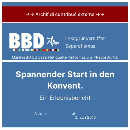
→→ Archif di cuntribuć externs →→
Skip
to
linksgrünversiffter
content
Separatismus
Manifest
FAQ
Glossâr
Netiquette ≡
Informaziuns ≡
Report
⦿
☆
€
Spannender Start in den
Konvent.
Ein Erlebnisbericht
Autor:a
ai
Patrick Dejaco
3. aurí 2016