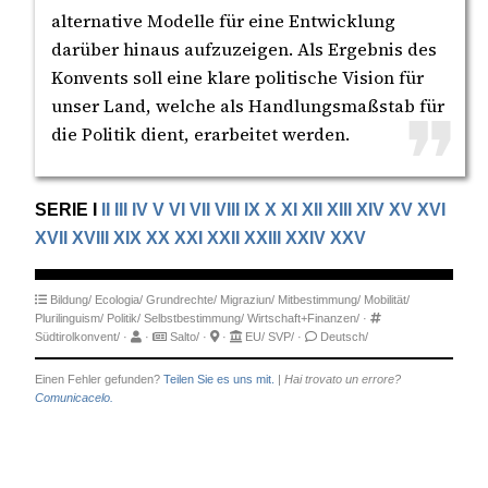
alternative Modelle für eine Entwicklung
darüber hinaus aufzuzeigen. Als Ergebnis des
Konvents soll eine klare politische Vision für
unser Land, welche als Handlungsmaßstab für
die Politik dient, erarbeitet werden.
SERIE
I
II
III
IV
V
VI
VII
VIII
IX
X
XI
XII
XIII
XIV
XV
XVI
XVII
XVIII
XIX
XX
XXI
XXII
XXIII
XXIV
XXV
Bildung/
Ecologia/
Grundrechte/
Migraziun/
Mitbestimmung/
Mobilität/
Plurilinguism/
Politik/
Selbstbestimmung/
Wirtschaft+Finanzen/
·
Südtirolkonvent/
·
·
Salto/
·
·
EU/
SVP/
·
Deutsch/
Einen Fehler gefunden?
Teilen Sie es uns mit.
|
Hai trovato un errore?
Comunicacelo.