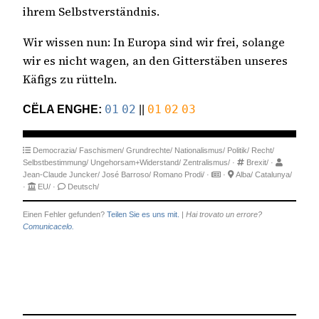
ihrem Selbstverständnis.
Wir wissen nun: In Europa sind wir frei, solange
wir es nicht wagen, an den Gitterstäben unseres
Käfigs zu rütteln.
CËLA ENGHE:
01
02
||
01
02
03
Democrazia/
Faschismen/
Grundrechte/
Nationalismus/
Politik/
Recht/
Selbstbestimmung/
Ungehorsam+Widerstand/
Zentralismus/
·
Brexit/
·
Jean-Claude Juncker/
José Barroso/
Romano Prodi/
·
·
Alba/
Catalunya/
·
EU/
·
Deutsch/
Einen Fehler gefunden?
Teilen Sie es uns mit.
|
Hai trovato un errore?
Comunicacelo.