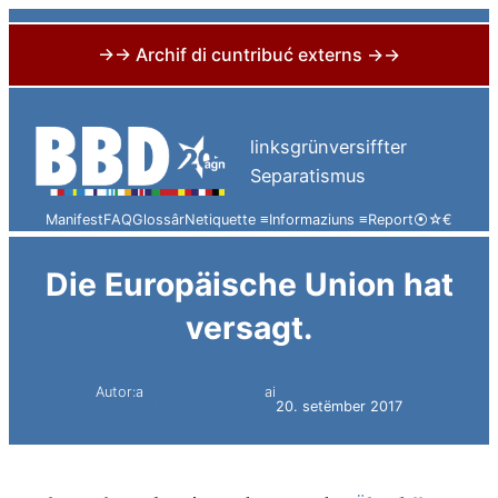
→→ Archif di cuntribuć externs →→
Skip
to
linksgrünversiffter
content
Separatismus
Manifest
FAQ
Glossâr
Netiquette ≡
Informaziuns ≡
Report
⦿
☆
€
Die Europäische Union hat
versagt.
Autor:a
ai
Simon Constantini
20. setëmber 2017