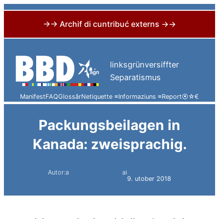
→→ Archif di cuntribuć externs →→
Skip
to
linksgrünversiffter
content
Separatismus
Manifest
FAQ
Glossâr
Netiquette ≡
Informaziuns ≡
Report
⦿
☆
€
Packungsbeilagen in
Kanada: zweisprachig.
Autor:a
ai
Simon Constantini
9. utober 2018