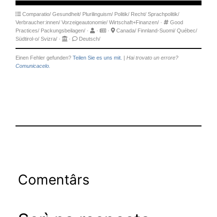
Comparatio/
Gesundheit/
Plurilinguism/
Politik/
Recht/
Sprachpolitik/
Verbraucher:innen/
Vorzeigeautonomie/
Wirtschaft+Finanzen/
·
Good
Practices/
Packungsbeilagen/
·
·
·
Canada/
Finnland-Suomi/
Québec/
Südtirol-o/
Svizra/
·
·
Deutsch/
Einen Fehler gefunden?
Teilen Sie es uns mit.
|
Hai trovato un errore?
Comunicacelo.
Comentârs