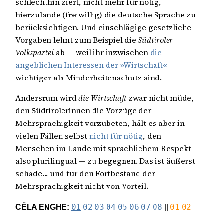
schlechthin ziert, nicht mehr für nötig,
hierzulande (freiwillig) die deutsche Sprache zu
berücksichtigen. Und einschlägige gesetzliche
Vorgaben lehnt zum Beispiel die
Südtiroler
Volkspartei
ab — weil ihr inzwischen
die
angeblichen Interessen der »Wirtschaft«
wichtiger als Minderheitenschutz sind.
Andersrum wird
die Wirtschaft
zwar nicht müde,
den Südtirolerinnen die Vorzüge der
Mehrsprachigkeit vorzubeten, hält es aber in
vielen Fällen selbst
nicht für nötig
, den
Menschen im Lande mit sprachlichem Respekt —
also plurilingual — zu begegnen. Das ist äußerst
schade… und für den Fortbestand der
Mehrsprachigkeit nicht von Vorteil.
CËLA ENGHE:
01
02
03
04
05
06
07
08
||
01
02