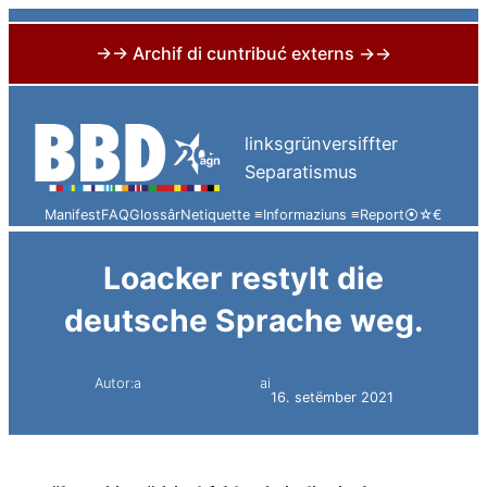
→→ Archif di cuntribuć externs →→
Skip
to
linksgrünversiffter
content
Separatismus
Manifest
FAQ
Glossâr
Netiquette ≡
Informaziuns ≡
Report
⦿
☆
€
Loacker restylt die
deutsche Sprache weg.
Autor:a
ai
Simon Constantini
16. setëmber 2021