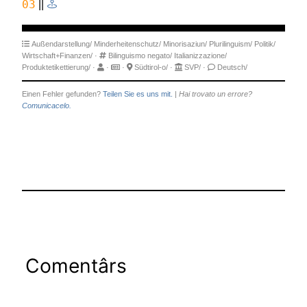
03
||
Außendarstellung/
Minderheitenschutz/
Minorisaziun/
Plurilinguism/
Politik/
Wirtschaft+Finanzen/
·
Bilinguismo negato/
Italianizzazione/
Produktetikettierung/
·
·
·
Südtirol-o/
·
SVP/
·
Deutsch/
Einen Fehler gefunden?
Teilen Sie es uns mit.
|
Hai trovato un errore?
Comunicacelo.
Comentârs