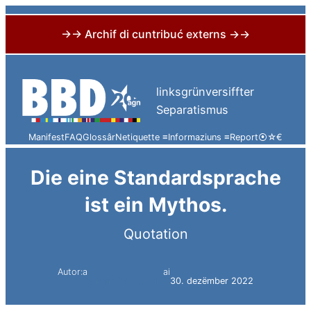
→→ Archif di cuntribuć externs →→
Skip
to
linksgrünversiffter
content
Separatismus
Manifest
FAQ
Glossâr
Netiquette ≡
Informaziuns ≡
Report
⦿
☆
€
Die eine Standardsprache
ist ein Mythos.
Quotation
Autor:a
ai
Simon Constantini
30. dezëmber 2022