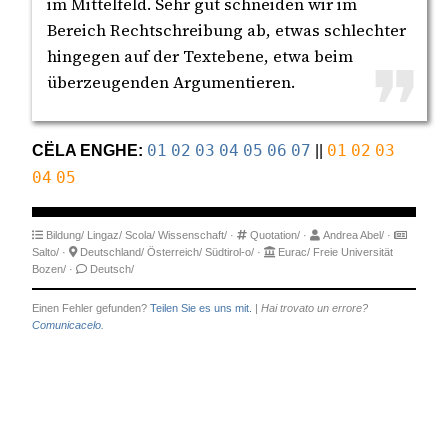
im Mittelfeld. Sehr gut schneiden wir im
Bereich Rechtschreibung ab, etwas schlechter
hingegen auf der Textebene, etwa beim
überzeugenden Argumentieren.
CËLA ENGHE:
01
02
03
04
05
06
07
||
01
02
03
04
05
Bildung/
Lingaz/
Scola/
Wissenschaft/
·
Quotation/
·
Andrea Abel/
·
Salto/
·
Deutschland/
Österreich/
Südtirol-o/
·
Eurac/
Freie Universität
Bozen/
·
Deutsch/
Einen Fehler gefunden?
Teilen Sie es uns mit.
|
Hai trovato un errore?
Comunicacelo.