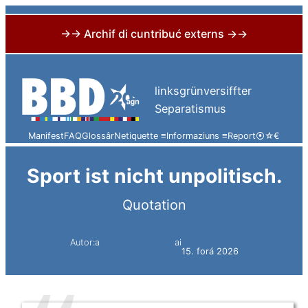
→→ Archif di cuntribuć externs →→
Skip
to
linksgrünversiffter
content
Separatismus
Manifest
FAQ
Glossâr
Netiquette ≡
Informaziuns ≡
Report
⦿
☆
€
Sport ist nicht unpolitisch.
Quotation
Autor:a
ai
Simon Constantini
15. forá 2026