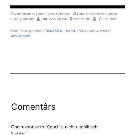
Nationalismus/
Politik/
Sport/
Symbolik/
·
Banal Nationalism/
Olympia
2026/
Quotation/
·
·
Social Media/
·
Österreich/
·
·
Deutsch/
Einen Fehler gefunden?
Teilen Sie es uns mit.
|
Hai trovato un errore?
Comunicacelo.
Comentârs
One response to “Sport ist nicht unpolitisch.
”
Quotation