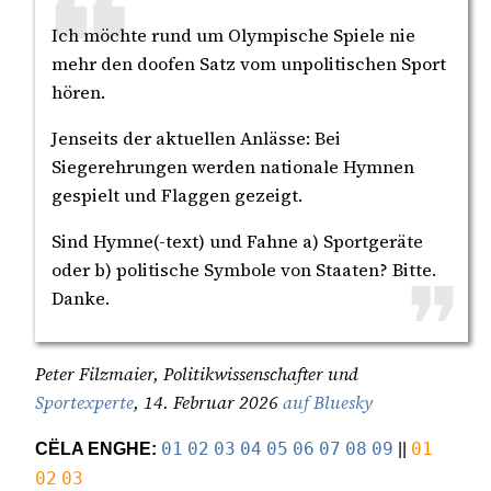
Ich möchte rund um Olympische Spiele nie
mehr den doofen Satz vom unpolitischen Sport
hören.
Jenseits der aktuellen Anlässe: Bei
Siegerehrungen werden nationale Hymnen
gespielt und Flaggen gezeigt.
Sind Hymne(-text) und Fahne a) Sportgeräte
oder b) politische Symbole von Staaten? Bitte.
Danke.
Peter Filzmaier, Politikwissenschafter und
Sportexperte
, 14. Februar 2026
auf Bluesky
CËLA ENGHE:
01
02
03
04
05
06
07
08
09
||
01
02
03