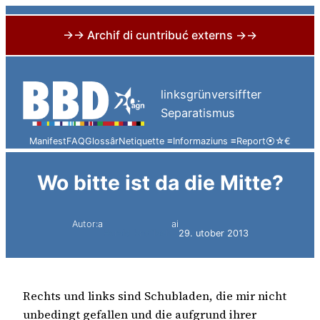
→→ Archif di cuntribuć externs →→
Skip
to
linksgrünversiffter
content
Separatismus
Manifest
FAQ
Glossâr
Netiquette ≡
Informaziuns ≡
Report
⦿
☆
€
Wo bitte ist da die Mitte?
Autor:a
ai
Harald Knoflach
29. utober 2013
Rechts und links sind Schubladen, die mir nicht
unbedingt gefallen und die aufgrund ihrer