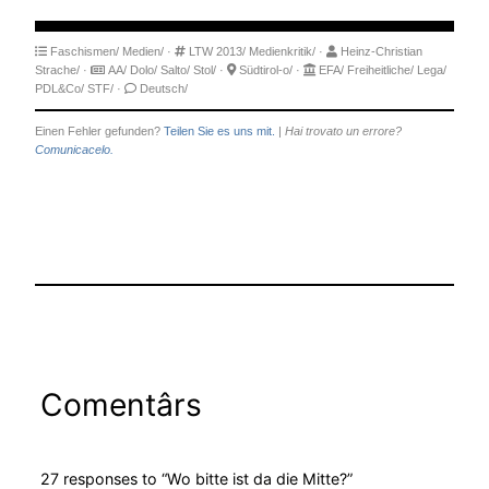
Faschismen/
Medien/
·
LTW 2013/
Medienkritik/
·
Heinz-Christian
Strache/
·
AA/
Dolo/
Salto/
Stol/
·
Südtirol-o/
·
EFA/
Freiheitliche/
Lega/
PDL&Co/
STF/
·
Deutsch/
Einen Fehler gefunden?
Teilen Sie es uns mit.
|
Hai trovato un errore?
Comunicacelo.
Comentârs
27 responses to “Wo bitte ist da die Mitte?”