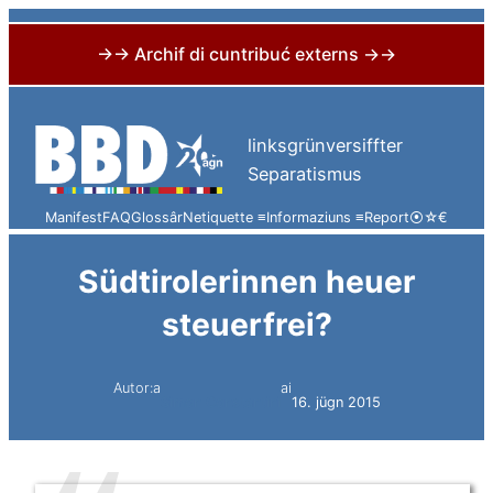
→→ Archif di cuntribuć externs →→
Skip
to
linksgrünversiffter
content
Separatismus
Manifest
FAQ
Glossâr
Netiquette ≡
Informaziuns ≡
Report
⦿
☆
€
Südtirolerinnen heuer
steuerfrei?
Autor:a
ai
Simon Constantini
16. jügn 2015