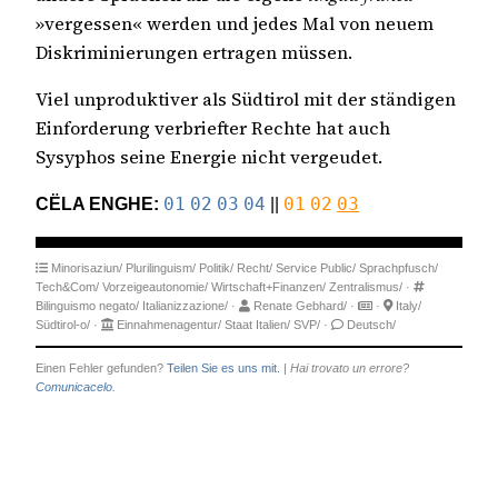
»vergessen« werden und jedes Mal von neuem
Diskriminierungen ertragen müssen.
Viel unproduktiver als Südtirol mit der ständigen
Einforderung verbriefter Rechte hat auch
Sysyphos seine Energie nicht vergeudet.
CËLA ENGHE:
01
02
03
04
||
01
02
03
Minorisaziun/
Plurilinguism/
Politik/
Recht/
Service Public/
Sprachpfusch/
Tech&Com/
Vorzeigeautonomie/
Wirtschaft+Finanzen/
Zentralismus/
·
Bilinguismo negato/
Italianizzazione/
·
Renate Gebhard/
·
·
Italy/
Südtirol-o/
·
Einnahmenagentur/
Staat Italien/
SVP/
·
Deutsch/
Einen Fehler gefunden?
Teilen Sie es uns mit.
|
Hai trovato un errore?
Comunicacelo.