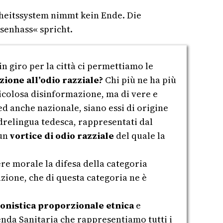
heitssystem nimmt kein Ende. Die
senhass« spricht.
n giro per la città ci permettiamo le
zione all’odio razziale?
Chi più ne ha più
ricolosa disinformazione, ma di vere e
ed anche nazionale, siano essi di origine
adrelingua tedesca, rappresentati dal
 un
vortice di odio razziale
del quale la
e morale la difesa della categoria
azione, che di questa categoria ne è
ronistica proporzionale etnica
e
ienda Sanitaria che rappresentiamo tutti i