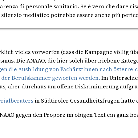
 carenza di personale sanitario. Se è vero che dare r
, il silenzio mediatico potrebbe essere anche più peri
ich vieles vorwerfen (dass die Kampagne völlig über
ismus. Die ANAAO, die hier solch übertriebene Kateg
gen die Ausbildung von Fachärztinnen nach österre
n der Berufskammer geworfen werden.
Im Unterschie
us, aber durchaus um offene Diskriminierung aufgru
erialberaters
in Südtiroler Gesundheitsfragen hatte 
ANAAO gegen den Proporz im obigen Text ein ganz b