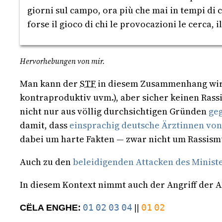
giorni sul campo, ora più che mai in tempi di
forse il gioco di chi le provocazioni le cerca
Hervorhebungen von mir.
Man kann der
STF
in diesem Zusammenhang wirkl
kontraproduktiv uvm.), aber sicher keinen Rass
nicht nur aus völlig durchsichtigen Gründen
ge
damit, dass
einsprachig deutsche Ärztinnen vo
dabei um harte Fakten — zwar nicht um Rassism
Auch zu den
beleidigenden Attacken des Minist
In diesem Kontext nimmt auch der Angriff der 
01
02
03
04
01
02
CËLA ENGHE:
||