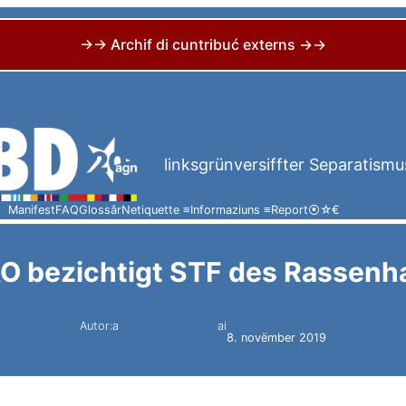
→→ Archif di cuntribuć externs →→
linksgrünversiffter Separatismu
Manifest
FAQ
Glossâr
Netiquette ≡
Informaziuns ≡
Report
⦿
☆
€
 bezichtigt STF des Rassenh
Autor:a
ai
Simon Constantini
8. novëmber 2019