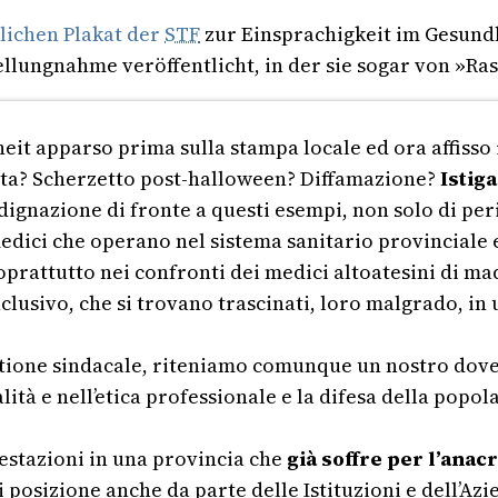
lichen Plakat der
STF
zur Einsprachigkeit im Gesund
lungnahme veröffentlicht, in der sie sogar von »Ras
eit apparso prima sulla stampa locale ed ora affisso i
data? Scherzetto post-halloween? Diffamazione?
Istiga
indignazione di fronte a questi esempi, non solo di pe
 medici che operano nel sistema sanitario provinciale 
soprattutto nei confronti dei medici altoatesini di m
lusivo, che si trovano trascinati, loro malgrado, in
tione sindacale, riteniamo comunque un nostro dover
lità e nell’etica professionale e la difesa della popol
estazioni in una provincia che
già soffre per l’anac
 posizione anche da parte delle Istituzioni e dell’Az