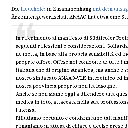
Die
Heuchelei
in Zusammenhang
mit dem unsäg
Ärztinnengewerkschaft ANAAO hat etwa eine Stel
In riferimento al manifesto di Südtiroler Freih
seguenti riflessioni e considerazioni. Goliar
ne metta, in base alla propria sensibilità ed 
proprie offese. Offese nei confronti di tutti i
italiana che di origine straniera, ma anche e 
nostro sindacato ANAAO-VLK interetnico ed inc
nostra provincia proprio non ha bisogno.
Anche se non siamo oggi a difendere una ques
medica in toto, attaccata nella sua professiona
l’utenza.
Rifiutiamo pertanto e condanniamo tali manif
rimaniamo in attesa di chiare e decise prese di