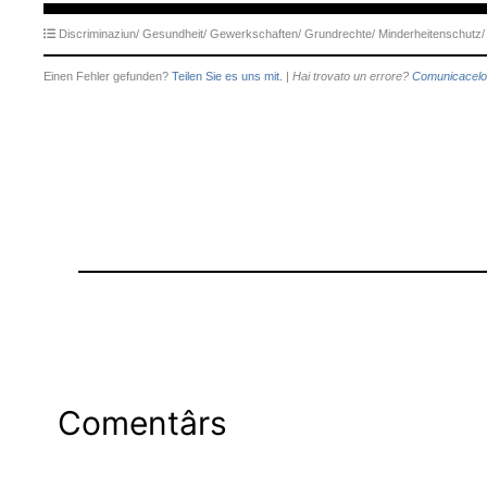
Discriminaziun/
Gesundheit/
Gewerkschaften/
Grundrechte/
Minderheitenschutz/
Einen Fehler gefunden?
Teilen Sie es uns mit.
|
Hai trovato un errore?
Comunicacelo
Comentârs