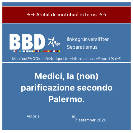
→→ Archif di cuntribuć externs →→
Skip
to
linksgrünversiffter
content
Separatismus
Manifest
FAQ
Glossâr
Netiquette ≡
Informaziuns ≡
Report
⦿
☆
€
Medici, la (non)
parificazione secondo
Palermo.
Autor:a
ai
Simon Constantini
7. setëmber 2020