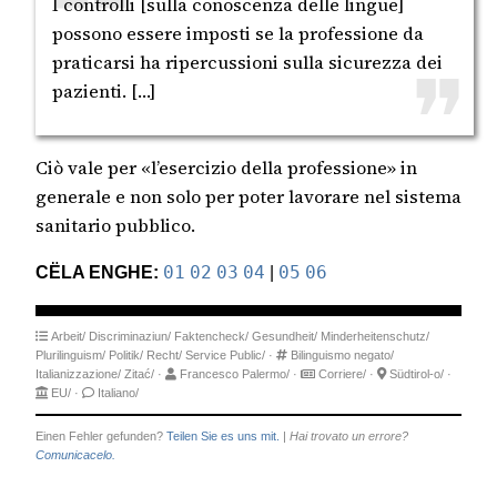
I controlli [sulla conoscenza delle lingue]
possono essere imposti se la professione da
praticarsi ha ripercussioni sulla sicurezza dei
pazienti. […]
Ciò vale per «l’esercizio della professione» in
generale e non solo per poter lavorare nel sistema
sanitario pubblico.
CËLA ENGHE:
01
02
03
04
|
05
06
Arbeit/
Discriminaziun/
Faktencheck/
Gesundheit/
Minderheitenschutz/
Plurilinguism/
Politik/
Recht/
Service Public/
·
Bilinguismo negato/
Italianizzazione/
Zitać/
·
Francesco Palermo/
·
Corriere/
·
Südtirol-o/
·
EU/
·
Italiano/
Einen Fehler gefunden?
Teilen Sie es uns mit.
|
Hai trovato un errore?
Comunicacelo.