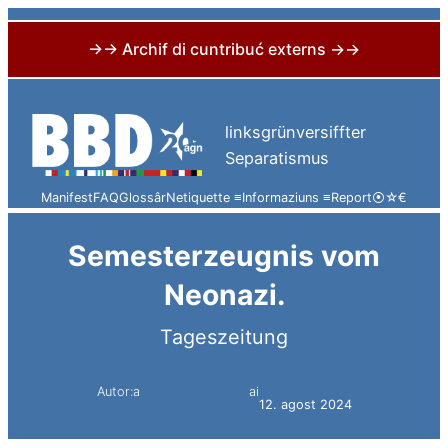
→→ Archif di cuntribuć externs →→
Skip
to
linksgrünversiffter
content
Separatismus
Manifest
FAQ
Glossâr
Netiquette ≡
Informaziuns ≡
Report
⦿
☆
€
Semesterzeugnis vom
Neonazi.
Tageszeitung
Autor:a
ai
Simon Constantini
12. agost 2024