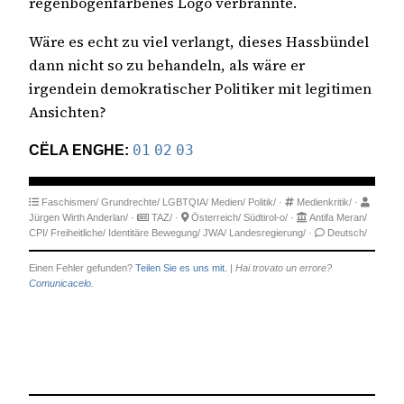
regenbogenfarbenes Logo verbrannte.
Wäre es echt zu viel verlangt, dieses Hassbündel
dann nicht so zu behandeln, als wäre er
irgendein demokratischer Politiker mit legitimen
Ansichten?
CËLA ENGHE:
01
02
03
Faschismen/
Grundrechte/
LGBTQIA/
Medien/
Politik/
·
Medienkritik/
·
Jürgen Wirth Anderlan/
·
TAZ/
·
Österreich/
Südtirol-o/
·
Antifa Meran/
CPI/
Freiheitliche/
Identitäre Bewegung/
JWA/
Landesregierung/
·
Deutsch/
Einen Fehler gefunden?
Teilen Sie es uns mit.
|
Hai trovato un errore?
Comunicacelo.