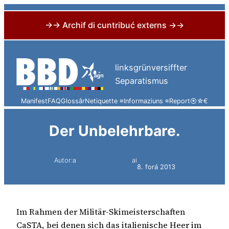
→→ Archif di cuntribuć externs →→
Skip
to
linksgrünversiffter
content
Separatismus
Manifest
FAQ
Glossâr
Netiquette ≡
Informaziuns ≡
Report
⦿
☆
€
Der Unbelehrbare.
Autor:a
ai
Simon Constantini
8. forá 2013
Im Rahmen der Militär-Skimeisterschaften
CaSTA, bei denen sich das italienische Heer im