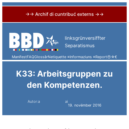
→→ Archif di cuntribuć externs →→
Skip
to
linksgrünversiffter
content
Separatismus
Manifest
FAQ
Glossâr
Netiquette ≡
Informaziuns ≡
Report
⦿
☆
€
K33: Arbeitsgruppen zu
den Kompetenzen.
Autor:a
ai
Patrick Dejaco
19. novëmber 2016