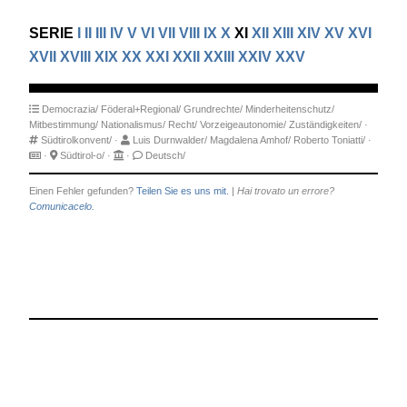
SERIE
I
II
III
IV
V
VI
VII
VIII
IX
X
XI
XII
XIII
XIV
XV
XVI
XVII
XVIII
XIX
XX
XXI
XXII
XXIII
XXIV
XXV
Democrazia/
Föderal+Regional/
Grundrechte/
Minderheitenschutz/
Mitbestimmung/
Nationalismus/
Recht/
Vorzeigeautonomie/
Zuständigkeiten/
·
Südtirolkonvent/
·
Luis Durnwalder/
Magdalena Amhof/
Roberto Toniatti/
·
·
Südtirol-o/
·
·
Deutsch/
Einen Fehler gefunden?
Teilen Sie es uns mit.
|
Hai trovato un errore?
Comunicacelo.