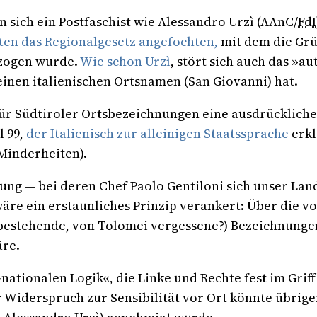
 sich ein Postfaschist wie Alessandro Urzì (AAnC/
FdI
ten das Regionalgesetz angefochten,
mit dem die Grü
lzogen wurde.
Wie schon Urzì
, stört sich auch das »
inen italienischen Ortsnamen (San Giovanni) hat.
r Südtiroler Ortsbezeichnungen eine ausdrückliche Zw
l 99,
der Italienisch zur alleinigen Staatssprache
erkl
(Minderheiten).
rung — bei deren Chef Paolo Gentiloni sich unser La
re ein erstaunliches Prinzip verankert: Über die v
estehende, von Tolomei vergessene?) Bezeichnungen 
äre.
nationalen Logik«, die Linke und Rechte fest im Grif
 Widerspruch zur Sensibilität vor Ort könnte übrig