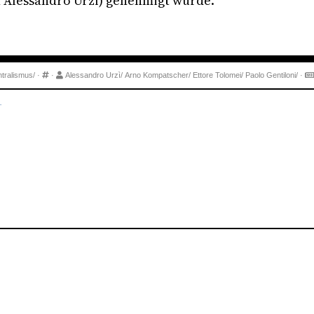
 Alessandro Urzì) genehmigt wurde.
tralismus/
·
·
Alessandro Urzì/
Arno Kompatscher/
Ettore Tolomei/
Paolo Gentiloni/
·
.