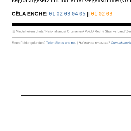
Regionalgesetz mit nur einer Gegenstimme (von
01
02
03
04
05
01
02
03
CËLA ENGHE:
||
Minderheitenschutz/
Nationalismus/
Ortsnamen/
Politik/
Recht/
Staat vs Land/
Zen
Einen Fehler gefunden?
Teilen Sie es uns mit.
|
Hai trovato un errore?
Comunicacelo