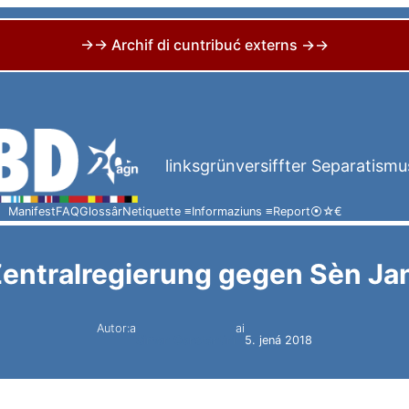
→→ Archif di cuntribuć externs →→
linksgrünversiffter Separatismu
Manifest
FAQ
Glossâr
Netiquette ≡
Informaziuns ≡
Report
⦿
☆
€
entralregierung gegen Sèn Ja
Autor:a
ai
Simon Constantini
5. jená 2018