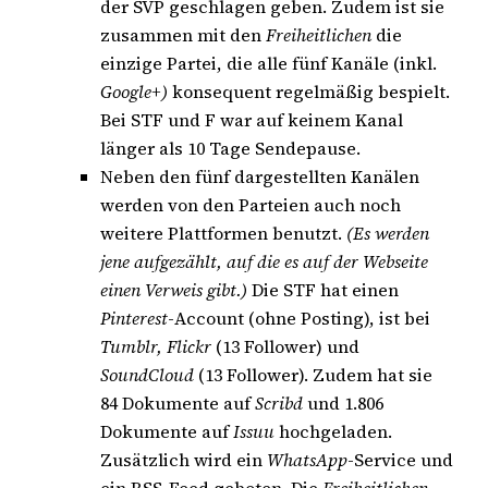
der SVP geschlagen geben. Zudem ist sie
zusammen mit den
Freiheitlichen
die
einzige Partei, die alle fünf Kanäle (inkl.
Google+)
konsequent regelmäßig bespielt.
Bei STF und F war auf keinem Kanal
länger als 10 Tage Sendepause.
Neben den fünf dargestellten Kanälen
werden von den Parteien auch noch
weitere Plattformen benutzt.
(Es werden
jene aufgezählt, auf die es auf der Webseite
einen Verweis gibt.)
Die STF hat einen
Pinterest
-Account (ohne Posting), ist bei
Tumblr, Flickr
(13 Follower) und
SoundCloud
(13 Follower). Zudem hat sie
84 Dokumente auf
Scribd
und 1.806
Dokumente auf
Issuu
hochgeladen.
Zusätzlich wird ein
WhatsApp
-Service und
ein RSS-Feed geboten. Die
Freiheitlichen