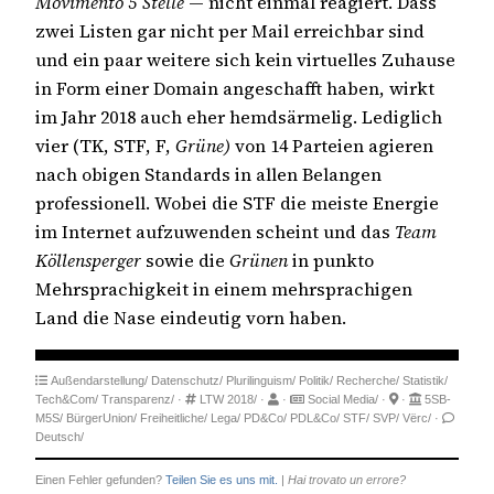
Movimento 5 Stelle
— nicht einmal reagiert. Dass
zwei Listen gar nicht per Mail erreichbar sind
und ein paar weitere sich kein virtuelles Zuhause
in Form einer Domain angeschafft haben, wirkt
im Jahr 2018 auch eher hemdsärmelig. Lediglich
vier (TK, STF, F,
Grüne)
von 14 Parteien agieren
nach obigen Standards in allen Belangen
professionell. Wobei die STF die meiste Energie
im Internet aufzuwenden scheint und das
Team
Köllensperger
sowie die
Grünen
in punkto
Mehrsprachigkeit in einem mehrsprachigen
Land die Nase eindeutig vorn haben.
Außendarstellung/
Datenschutz/
Plurilinguism/
Politik/
Recherche/
Statistik/
Tech&Com/
Transparenz/
·
LTW 2018/
·
·
Social Media/
·
·
5SB-
M5S/
BürgerUnion/
Freiheitliche/
Lega/
PD&Co/
PDL&Co/
STF/
SVP/
Vërc/
·
Deutsch/
Einen Fehler gefunden?
Teilen Sie es uns mit.
|
Hai trovato un errore?