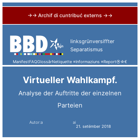
→→ Archif di cuntribuć externs →→
Skip
to
linksgrünversiffter
content
Separatismus
Manifest
FAQ
Glossâr
Netiquette ≡
Informaziuns ≡
Report
⦿
☆
€
Virtueller Wahlkampf.
Analyse der Auftritte der einzelnen
Parteien
Autor:a
ai
Harald Knoflach
21. setëmber 2018