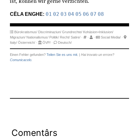
ist, können wir gerne verzichten.
CËLA ENGHE:
01
02
03
04
05
06
07
08
Bürokratismus/
Discriminaziun/
Grundrechte/
Kohäsion+Inklusion/
Migraziun/
Nationalismus/
Politik/
Recht/
Satire/
·
·
·
Social Media/
·
Italy/
Österreich/
·
ÖVP/
·
Deutsch/
Einen Fehler gefunden?
Teilen Sie es uns mit.
|
Hai trovato un errore?
Comunicacelo.
Comentârs