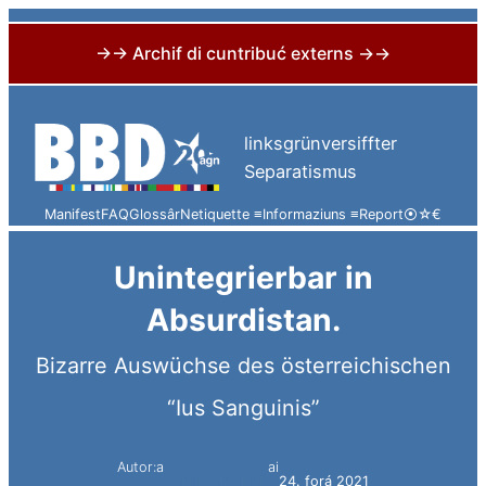
→→ Archif di cuntribuć externs →→
Skip
to
linksgrünversiffter
content
Separatismus
Manifest
FAQ
Glossâr
Netiquette ≡
Informaziuns ≡
Report
⦿
☆
€
Unintegrierbar in
Absurdistan.
Bizarre Auswüchse des österreichischen
“Ius Sanguinis”
Autor:a
ai
Harald Knoflach
24. forá 2021