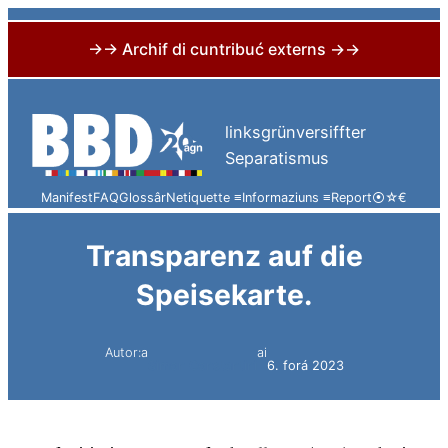
→→ Archif di cuntribuć externs →→
Skip
to
linksgrünversiffter
content
Separatismus
Manifest
FAQ
Glossâr
Netiquette ≡
Informaziuns ≡
Report
⦿
☆
€
Transparenz auf die
Speisekarte.
Autor:a
ai
Simon Constantini
6. forá 2023