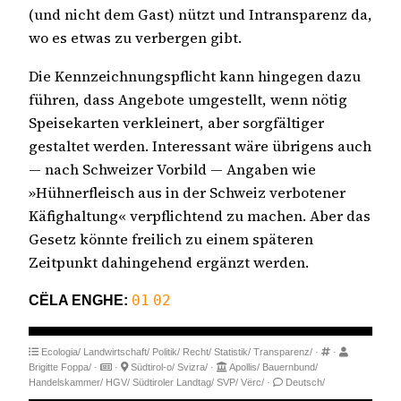
(und nicht dem Gast) nützt und Intransparenz da,
wo es etwas zu verbergen gibt.
Die Kennzeichnungspflicht kann hingegen dazu
führen, dass Angebote umgestellt, wenn nötig
Speisekarten verkleinert, aber sorgfältiger
gestaltet werden. Interessant wäre übrigens auch
— nach Schweizer Vorbild — Angaben wie
»Hühnerfleisch aus in der Schweiz verbotener
Käfighaltung« verpflichtend zu machen. Aber das
Gesetz könnte freilich zu einem späteren
Zeitpunkt dahingehend ergänzt werden.
CËLA ENGHE:
01
02
Ecologia/
Landwirtschaft/
Politik/
Recht/
Statistik/
Transparenz/
·
·
Brigitte Foppa/
·
·
Südtirol-o/
Svizra/
·
Apollis/
Bauernbund/
Handelskammer/
HGV/
Südtiroler Landtag/
SVP/
Vërc/
·
Deutsch/