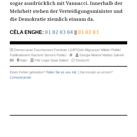
sogar ausdrücklich mit Vannacci. Innerhalb der
Mehrheit stehen der Verteidigungsminister und
die Demokratie ziemlich einsam da.
CËLA ENGHE:
01
02
03
04
||
01
02
03
Democrazia/
Faschismen/
Feminæ/
LGBTQIA/
Migraziun/
Militär/
Politik/
Publikationen/
Racism/
Service Public/
·
·
Giorgia Meloni/
Matteo Salvini/
·
·
Italy/
·
FdI/
Lega/
Staat Italien/
·
Deutsch/
Einen Fehler gefunden?
Teilen Sie es uns mit.
|
Hai trovato un errore?
Comunicacelo.