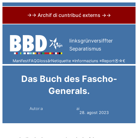
→→ Archif di cuntribuć externs →→
Skip
to
linksgrünversiffter
content
Separatismus
Manifest
FAQ
Glossâr
Netiquette ≡
Informaziuns ≡
Report
⦿
☆
€
Das Buch des Fascho-
Generals.
Autor:a
ai
Simon Constantini
28. agost 2023