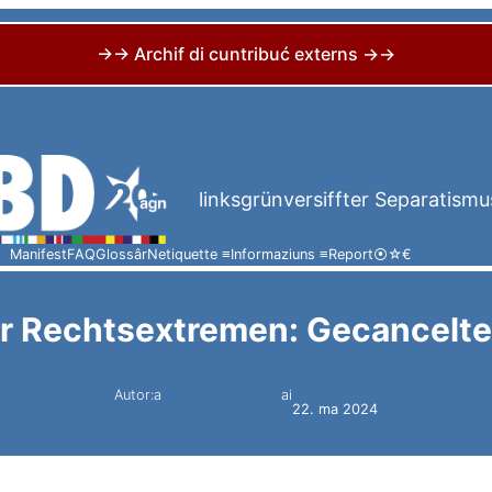
→→ Archif di cuntribuć externs →→
linksgrünversiffter Separatismu
Manifest
FAQ
Glossâr
Netiquette ≡
Informaziuns ≡
Report
⦿
☆
€
r Rechtsextremen: Gecancelte
Autor:a
ai
Simon Constantini
22. ma 2024