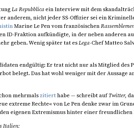
itung
La Repubblica
ein Interview mit dem skandalträ
r anderem, nicht jeder SS-Offizier sei ein Kriminelle
istin
Marine Le Pen vom französischen
Rassemblemen
n ID-Fraktion aufkündigte, in der neben anderen a
ehr geben. Wenig später tat es
Lega
-Chef Matteo Sal
daten endgültig: Er trat nicht nur als Mitglied des 
bot belegt. Das hat wohl weniger mit der Aussage an 
 schon mehrmals
zitiert
habe — schreibt auf
Twitter,
da
»neue extreme Rechte« von Le Pen denke zwar im Grun
, den eigenen Extremismus hinter einer freundlichen
 Italien: