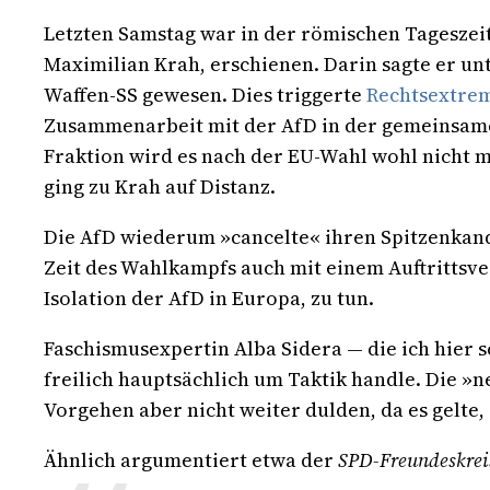
Letzten Samstag war in der römischen Tagesze
Maximilian Krah, erschienen. Darin sagte er unte
Waffen-SS gewesen. Dies triggerte
Rechtsextrem
Zusammenarbeit mit der AfD in der gemeinsame
Fraktion wird es nach der EU-Wahl wohl nicht m
ging zu Krah auf Distanz.
Die AfD wiederum »cancelte« ihren Spitzenkandi
Zeit des Wahlkampfs auch mit einem Auftrittsver
Isolation der AfD in Europa, zu tun.
Faschismusexpertin Alba Sidera — die ich hier
freilich hauptsächlich um Taktik handle. Die 
Vorgehen aber nicht weiter dulden, da es gelte
Ähnlich argumentiert etwa der
SPD-Freundeskreis