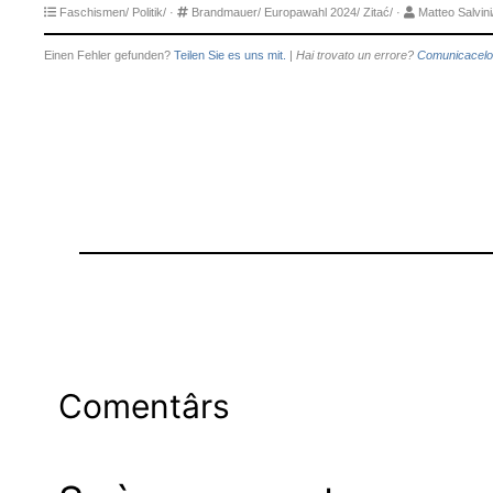
Faschismen/
Politik/
·
Brandmauer/
Europawahl 2024/
Zitać/
·
Matteo Salvini
Einen Fehler gefunden?
Teilen Sie es uns mit.
|
Hai trovato un errore?
Comunicacelo
Comentârs