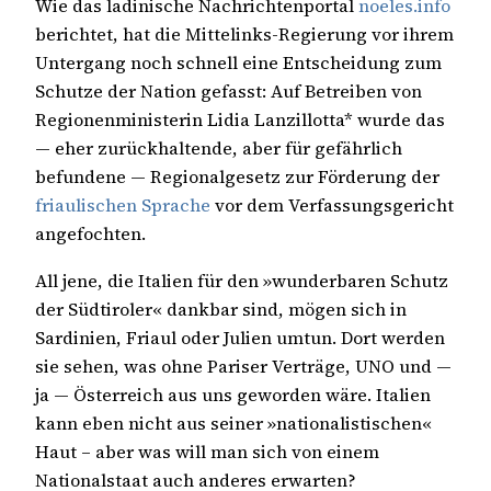
Wie das ladinische Nachrichtenportal
noeles.info
berichtet, hat die Mittelinks-Regierung vor ihrem
Untergang noch schnell eine Entscheidung zum
Schutze der Nation gefasst: Auf Betreiben von
Regionenministerin Lidia Lanzillotta* wurde das
— eher zurückhaltende, aber für gefährlich
befundene — Regionalgesetz zur Förderung der
friaulischen Sprache
vor dem Verfassungsgericht
angefochten.
All jene, die Italien für den »wunderbaren Schutz
der Südtiroler« dankbar sind, mögen sich in
Sardinien, Friaul oder Julien umtun. Dort werden
sie sehen, was ohne Pariser Verträge, UNO und —
ja — Österreich aus uns geworden wäre. Italien
kann eben nicht aus seiner »nationalistischen«
Haut – aber was will man sich von einem
Nationalstaat auch anderes erwarten?