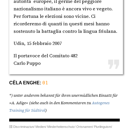
autorità europee, il germe del peggiore
nazionalismo italiano è ancora vivo e vegeto.
Per fortuna le elezioni sono vicine. Ci
ricorderemo di quanti in questi mesi hanno
sostenuto la battaglia contro la lingua friulana.
Udin, 15 febbraio 2007
Il portavoce del Comitato 482
Carlo Puppo
CËLA ENGHE:
01
*) unter anderem bekannt für ihren unermüdlichen Einsatz für
»A. Adige«
(siehe auch in den Kommentaren zu
Autogenes
Training für Südtirol
)
Discriminaziun/
Medien/
Minderheitenschutz/
Ortsnamen/
Plurilinguism/