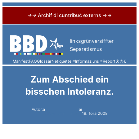
→→ Archif di cuntribuć externs →→
Skip
to
linksgrünversiffter
content
Separatismus
Manifest
FAQ
Glossâr
Netiquette ≡
Informaziuns ≡
Report
⦿
☆
€
Zum Abschied ein
bisschen Intoleranz.
Autor:a
ai
Simon Constantini
19. forá 2008