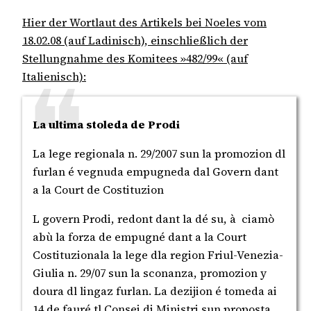
Hier der Wortlaut des Artikels bei Noeles vom
18.02.08 (auf Ladinisch), einschließlich der
Stellungnahme des Komitees »482/99« (auf
Italienisch):
La ultima stoleda de Prodi
La lege regionala n. 29/2007 sun la promozion dl
furlan é vegnuda empugneda dal Govern dant
a la Court de Costituzion
L govern Prodi, redont dant la dé su, à ciamò
abù la forza de empugné dant a la Court
Costituzionala la lege dla region Friul-Venezia-
Giulia n. 29/07 sun la sconanza, promozion y
doura dl lingaz furlan. La dezijion é tomeda ai
14 de fauré tl Consei di Ministri sun proposta