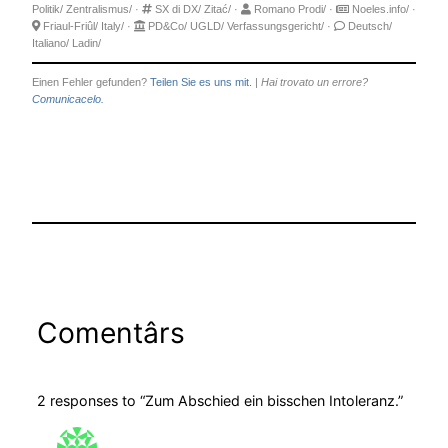
Politik/
Zentralismus/
·
SX di DX/
Zitać/
·
Romano Prodi/
·
Noeles.info/
·
Friaul-Friûl/
Italy/
·
PD&Co/
UGLD/
Verfassungsgericht/
·
Deutsch/
Italiano/
Ladin/
Einen Fehler gefunden?
Teilen Sie es uns mit.
|
Hai trovato un errore?
Comunicacelo.
Comentârs
2 responses to “Zum Abschied ein bisschen Intoleranz.”