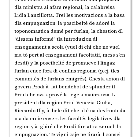
dla ministra ai afars regionai, la calabreisa
Lidia Lanzillotta. Trei les motivazions a la basa
dla empugnazion: la poscibelté de adoré la
toponomastica demé per furlan, la chestion dl
“dissens informé” tla introduzion dl
ensegnament a scola (vuel dì chi che ne vuel
nia tò pert al ensegnament facoltatif, mess s’en
desdì) y la poscibelté de promueve l lingaz
furlan ence fora di confins regionai (p.ej. tles
comunités de furlans emigrés). Chesta azion dl
govern Prodi à fat bendebot de splunder tl
Friul che ova aprové la lege a maioranza. L
president dla region Friul-Venezia-Giulia,
Riccardo Illy, à bele dit che al é na desfronteda
nia da creie envers les facoltés legilatives dla
region y à ghiré che Prodi tire atira zeruch la
empugnazion. Te vigni caje ne tirarà l consei