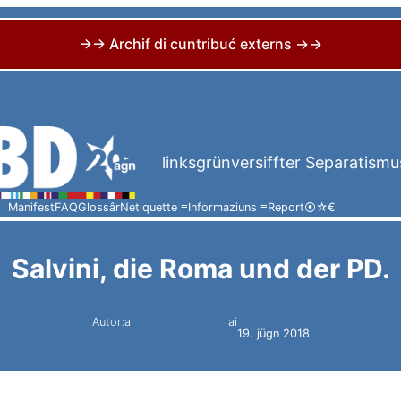
→→ Archif di cuntribuć externs →→
linksgrünversiffter Separatismu
Manifest
FAQ
Glossâr
Netiquette ≡
Informaziuns ≡
Report
⦿
☆
€
Salvini, die Roma und der PD.
Autor:a
ai
Simon Constantini
19. jügn 2018