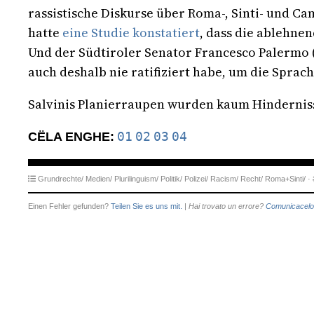
rassistische Diskurse über Roma-, Sinti- und C
hatte
eine Studie konstatiert
, dass die ablehne
Und der Südtiroler Senator Francesco Palermo 
auch deshalb nie ratifiziert habe, um die Spra
Salvinis Planierraupen wurden kaum Hindernisse
01
02
03
04
CËLA ENGHE:
Grundrechte/
Medien/
Plurilinguism/
Politik/
Polizei/
Racism/
Recht/
Roma+Sinti/
·
Einen Fehler gefunden?
Teilen Sie es uns mit.
|
Hai trovato un errore?
Comunicacelo