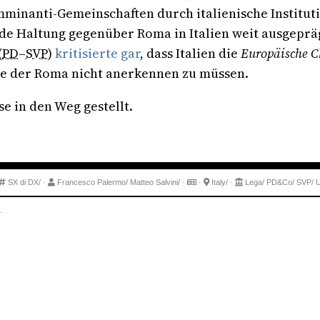
amminanti-Gemeinschaften durch italienische Institu
nde Haltung gegenüber Roma in Italien weit ausgeprägt
(
PD
–
SVP
)
kritisierte gar
, dass Italien die
Europäische C
che der Roma nicht anerkennen zu müssen.
 in den Weg gestellt.
SX di DX/
·
Francesco Palermo/
Matteo Salvini/
·
·
Italy/
·
Lega/
PD&Co/
SVP/
.