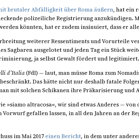
it brutaler Abfälligkeit über Roma äußern
, hat ein
deckende polizeiliche Registrierung anzukündigen. M
werden könnten, hat er zudem insinuiert, dass er al
erbreitung weiterer Ressentiments und Vorurteile v
es Sagbaren ausgelotet und jeden Tag ein Stück weit
iminierung, ja selbst Gewalt fördert und legitimiert
lli d’Italia
(FdI) — laut, man müsse Roma zum Nomadis
beschränkt. Das hätte nicht nur deshalb fatale Folg
man mit solchen Schikanen ihre Präkarisierung und
wie »siamo altracosa«, wir sind etwas Anderes — vo
n Vorwurf gefallen lassen, in all den Jahren an de
chuss im Mai 2017
einen Bericht
, in dem unter andere