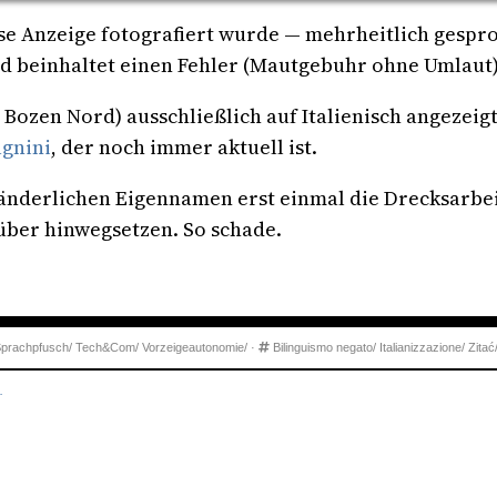
ese Anzeige fotografiert wurde — mehrheitlich gesproc
d beinhaltet einen Fehler (Mautgebuhr ohne Umlaut), 
 Bozen Nord) ausschließlich auf Italienisch angezeig
gnini
, der noch immer aktuell ist.
änderlichen Eigennamen erst einmal die Drecksarbeit
über hinwegsetzen. So schade.
prachpfusch/
Tech&Com/
Vorzeigeautonomie/
·
Bilinguismo negato/
Italianizzazione/
Zitać
.