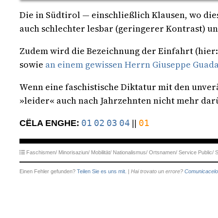
Die in Südtirol — einschließlich Klausen, wo di
auch schlechter lesbar (geringerer Kontrast) un
Zudem wird die Bezeichnung der Einfahrt (hier:
sowie
an einem gewissen Herrn Giuseppe Guada
Wenn eine faschistische Diktatur mit den unver
»leider« auch nach Jahrzehnten nicht mehr dar
01
02
03
04
01
CËLA ENGHE:
||
Faschismen/
Minorisaziun/
Mobilität/
Nationalismus/
Ortsnamen/
Service Public/
S
Einen Fehler gefunden?
Teilen Sie es uns mit.
|
Hai trovato un errore?
Comunicacelo