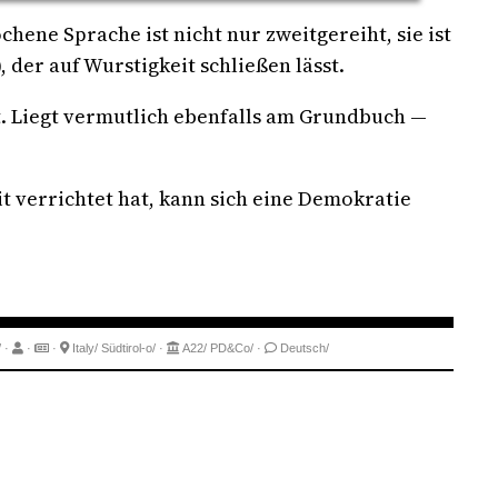
hene Sprache ist nicht nur zweitgereiht, sie ist
der auf Wurstigkeit schließen lässt.
t. Liegt vermutlich ebenfalls am Grundbuch —
 verrichtet hat, kann sich eine Demokratie
/
·
·
·
Italy/
Südtirol-o/
·
A22/
PD&Co/
·
Deutsch/