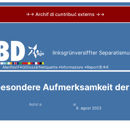
→→ Archif di cuntribuć externs →→
linksgrünversiffter Separatismu
Manifest
FAQ
Glossâr
Netiquette ≡
Informaziuns ≡
Report
⦿
☆
€
besondere Aufmerksamkeit der
Autor:a
ai
Simon Constantini
9. agost 2023