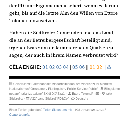
der PD um »Eigennamen« schert, wenn es darum
geht, bis auf die letzte Alm den Willen von Ettore
Tolomei umzusetzen.
Haben die Südtiroler Gemeinden und das Land,
die an der Betreibergesellschaft beteiligt sind,
irgendetwas zum diskiminierenden Quatsch zu
sagen, der auch in ihrem Namen verbreitet wird?
CËLA ENGHE:
01
02
03
04
|
05
06
||
01
02
||
Colonialismi/
Faktencheck/
Minderheitenschutz/
Minorisaziun/
Mobilität/
Nationalismus/
Ortsnamen/
Plurilinguism/
Politik/
Service Public/
·
Bilinguismo
negato/
Italianizzazione/
SX di DX/
Zitać/
·
Ettore Tolomei/
·
·
Italy/
Südtirol-o/
·
A22/
Land Südtirol/
PD&Co/
·
Deutsch/
Einen Fehler gefunden?
Teilen Sie es uns mit.
|
Hai trovato un errore?
Comunicacelo.