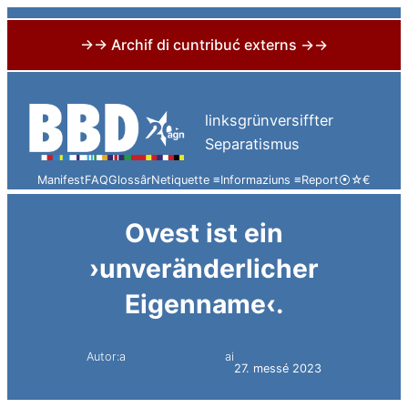
→→ Archif di cuntribuć externs →→
Skip
to
linksgrünversiffter
content
Separatismus
Manifest
FAQ
Glossâr
Netiquette ≡
Informaziuns ≡
Report
⦿
☆
€
Ovest ist ein
›unveränderlicher
Eigenname‹.
Autor:a
ai
Simon Constantini
27. messé 2023