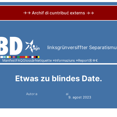
→→ Archif di cuntribuć externs →→
linksgrünversiffter Separatismu
Manifest
FAQ
Glossâr
Netiquette ≡
Informaziuns ≡
Report
⦿
☆
€
Etwas zu blindes Date.
Autor:a
ai
Simon Constantini
9. agost 2023