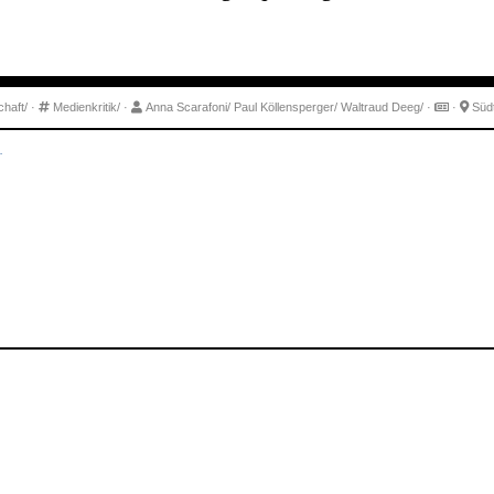
haft/
·
Medienkritik/
·
Anna Scarafoni/
Paul Köllensperger/
Waltraud Deeg/
·
·
Südt
.