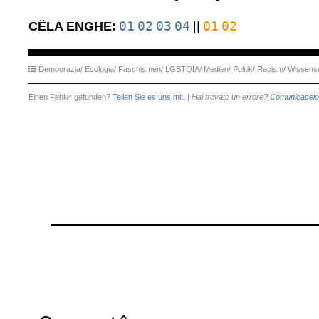
01
02
03
04
01
02
CËLA ENGHE:
||
Democrazia/
Ecologia/
Faschismen/
LGBTQIA/
Medien/
Politik/
Racism/
Wissensc
Einen Fehler gefunden?
Teilen Sie es uns mit.
|
Hai trovato un errore?
Comunicacelo