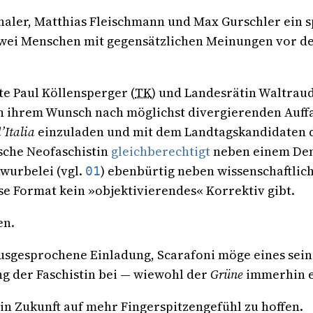
aler, Matthias Fleischmann und Max Gurschler ein 
s zwei Menschen mit gegensätzlichen Meinungen vor 
e Paul Köllensperger (
TK
) und Landesrätin Waltraud
on ihrem Wunsch nach möglichst divergierenden Auffa
d’Italia
einzuladen und mit dem Landtagskandidaten 
tische Neofaschistin
gleichberechtigt
neben einem Dem
wurbelei (vgl.
) ebenbürtig neben wissenschaftlic
01
se Format kein »objektivierendes« Korrektiv gibt.
en.
usgesprochene Einladung, Scarafoni möge eines sein
ng der Faschistin bei — wiewohl der
Grüne
immerhin e
in Zukunft auf mehr Fingerspitzengefühl zu hoffen.