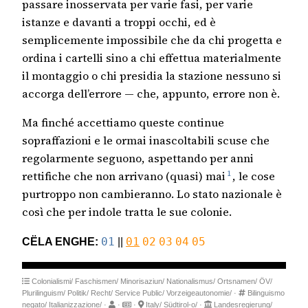
passare inosservata per varie fasi, per varie
istanze e davanti a troppi occhi, ed è
semplicemente impossibile che da chi progetta e
ordina i cartelli sino a chi effettua materialmente
il montaggio o chi presidia la stazione nessuno si
accorga dell’errore — che, appunto, errore non è.
Ma finché accettiamo queste continue
sopraffazioni e le ormai inascoltabili scuse che
regolarmente seguono, aspettando per anni
1
rettifiche che non arrivano (quasi) mai
, le cose
purtroppo non cambieranno. Lo stato nazionale è
così che per indole tratta le sue colonie.
CËLA ENGHE:
01
||
01
02
03
04
05
Colonialismi/
Faschismen/
Minorisaziun/
Nationalismus/
Ortsnamen/
ÖV/
Plurilinguism/
Politik/
Recht/
Service Public/
Vorzeigeautonomie/
·
Bilinguismo
negato/
Italianizzazione/
·
·
·
Italy/
Südtirol-o/
·
Landesregierung/