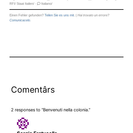
RFI/
Staat Italien/
·
Italiano/
Einen Fehler gefunden?
Teilen Sie es uns mit.
|
Hai trovato un errore?
Comunicacelo.
Comentârs
2 responses to “Benvenuti nella colonia.”