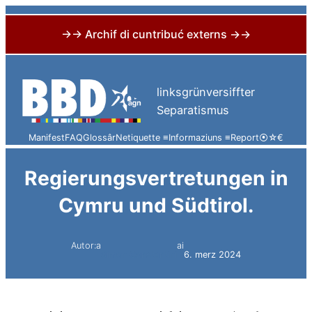
→→ Archif di cuntribuć externs →→
Skip
to
linksgrünversiffter
content
Separatismus
Manifest
FAQ
Glossâr
Netiquette ≡
Informaziuns ≡
Report
⦿
☆
€
Regierungsvertretungen in
Cymru und Südtirol.
Autor:a
ai
Simon Constantini
6. merz 2024