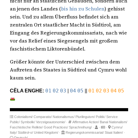
nicht nur an staatlichen Gebäuden, sondern auch
an jenen des Landes (
bis hin zu Schulen
) gehisst
sein. Und zu allem Überfluss befindet sich am
zentralen Ort staatlicher Macht in Südtirol, am
Eingang des Regierungskommissariats, nach wie
vor das Relief eines Siegesengels mit großem
faschistischem Liktorenbündel.
Größer könnte der Unterschied zwischen dem
Auftreten des Staates in Südtirol und Cymru wohl
kaum sein.
CËLA ENGHE:
01
02
03
|
04
05
||
01
02
03
04
05
Colonialismi/
Comparatio/
Nationalismus/
Plurilinguism/
Politik/
Service
Public/
Symbolik/
Vorzeigeautonomie/
·
Affirmative Action/
Banal Nationalism/
Faschistische Relikte/
Good Practices/
Sprachreihung/
·
·
·
Cymru/
Italy/
Südtirol-o/
United Kingdom/
·
Regierungskommissariat/
Staat Italien/
·
Deutsch/